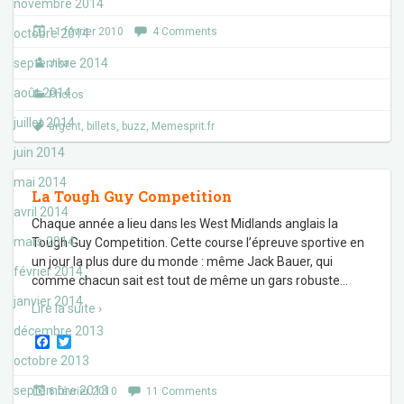
novembre 2014
c
i
e
t
11 février 2010
4 Comments
octobre 2014
b
t
o
e
septembre 2014
Jika
o
r
k
août 2014
Photos
juillet 2014
argent
,
billets
,
buzz
,
Memesprit.fr
juin 2014
mai 2014
La Tough Guy Competition
avril 2014
Chaque année a lieu dans les West Midlands anglais la
mars 2014
Tough Guy Competition. Cette course l’épreuve sportive en
un jour la plus dure du monde : même Jack Bauer, qui
février 2014
comme chacun sait est tout de même un gars robuste
…
janvier 2014
Lire la suite ›
décembre 2013
F
T
a
w
octobre 2013
c
i
e
t
septembre 2013
6 février 2010
11 Comments
b
t