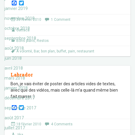
F
T
a
w
janvier 2019
c
i
e
t
novembre 2018
23 février 2010
1 Comment
b
t
o
e
octobre 2018
Gattaca
o
r
k
septembre 2018
Bons plans
,
Restos
août 2018
A volonté
,
Bar
,
bon plan
,
buffet
,
pain
,
restaurant
juin 2018
avril 2018
Labrador
mars 2018
Bon, je vais éviter de poster des articles vides de textes,
janvier 2018
avec que des vidéos, mais celle-là m’a quand même bien
fait marrer :)
décembre 2017
F
T
septembre 2017
a
w
c
i
août 2017
e
t
18 février 2010
4 Comments
b
t
juillet 2017
o
e
Jika