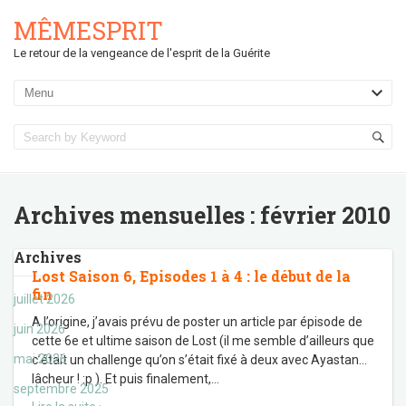
MÊMESPRIT
Le retour de la vengeance de l'esprit de la Guérite
Archives mensuelles :
février 2010
Archives
Lost Saison 6, Episodes 1 à 4 : le début de la
fin
juillet 2026
A l’origine, j’avais prévu de poster un article par épisode de
juin 2026
cette 6e et ultime saison de Lost (il me semble d’ailleurs que
mai 2026
c’était un challenge qu’on s’était fixé à deux avec Ayastan…
lâcheur ! :p ). Et puis finalement,
…
septembre 2025