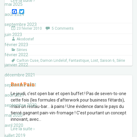
Lire la suite ›
mai 2025
F
T
août 2024
a
w
c
i
septembre 2023
e
t
23 février 2010
5 Comments
b
t
juin 2023
o
e
Akodostef
o
r
février 2023
k
Séries
février 2022
Carlton Cuse
,
Damon Lindelof
,
Fantastique
,
Lost
,
Saison 6
,
Série
janvier 2022
décembre 2021
BarAPain
septembre 2021
Le jeudi, c’est open bar et open buffet ! Pas de seven-to-one
août 2021
cette fois (les formules d’afterwork pour business fêtards),
septembre 2020
mais un restau-bar… à pains ! Une évidence dans le pays du
tiercé gagnant pain-vin-fromage ! C’est pourtant un concept
mai 2020
innovant, avec
…
avril 2020
Lire la suite ›
juillet 2019