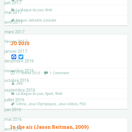
o
r
juin 2017
k
La blague du jour
,
Web
mai 2017
blague
,
labrador
,
youtube
avril 2017
mars 2017
février 2017
JO 2010
janvier 2017
F
T
a
w
décembre 2016
c
i
e
t
novembre 2016
17 février 2010
1 Comment
b
t
o
e
octobre 2016
Jika
o
r
k
septembre 2016
La blague du jour
,
Sport
,
Web
juillet 2016
Céline
,
Jeux Olympiques
,
Jeux vidéos
,
PS3
juin 2016
mai 2016
In the air (Jason Reitman, 2009)
avril 2016