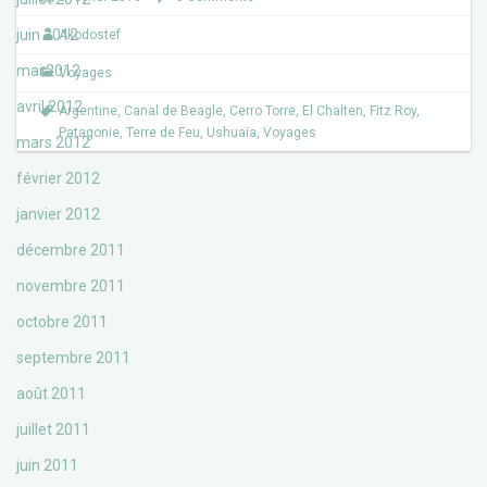
b
t
o
e
juin 2012
Akodostef
o
r
k
mai 2012
Voyages
avril 2012
Argentine
,
Canal de Beagle
,
Cerro Torre
,
El Chalten
,
Fitz Roy
,
Patagonie
,
Terre de Feu
,
Ushuaïa
,
Voyages
mars 2012
février 2012
janvier 2012
décembre 2011
novembre 2011
octobre 2011
septembre 2011
août 2011
juillet 2011
juin 2011