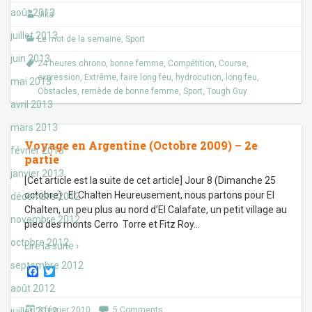
o
e
août 2013
Jika
o
r
k
juillet 2013
Le mot de la semaine
,
Sport
juin 2013
24 heures chrono
,
bonne femme
,
Compétition
,
Course
,
expression
,
Extrême
,
faire long feu
,
hydrocution
,
long feu
,
mai 2013
Obstacles
,
remède de bonne femme
,
Sport
,
Tough Guy
avril 2013
mars 2013
Voyage en Argentine (Octobre 2009) – 2e
février 2013
partie
janvier 2013
[Cet article est la suite de cet article] Jour 8 (Dimanche 25
octobre) : El Chalten Heureusement, nous partons pour El
décembre 2012
Chalten, un peu plus au nord d’El Calafate, un petit village au
novembre 2012
pied des monts Cerro Torre et Fitz Roy
…
octobre 2012
Lire la suite ›
septembre 2012
F
T
a
w
août 2012
c
i
e
t
3 février 2010
5 Comments
juillet 2012