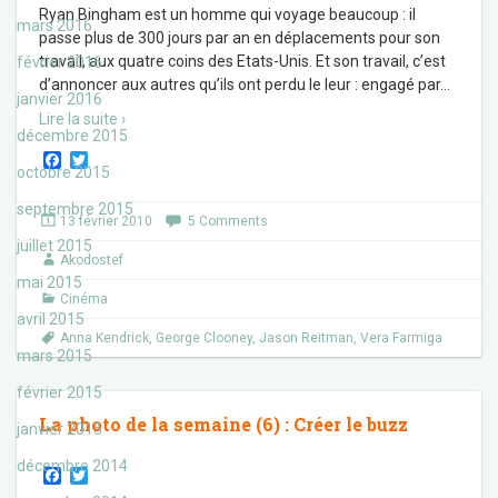
Ryan Bingham est un homme qui voyage beaucoup : il
mars 2016
passe plus de 300 jours par an en déplacements pour son
travail, aux quatre coins des Etats-Unis. Et son travail, c’est
février 2016
d’annoncer aux autres qu’ils ont perdu le leur : engagé par
…
janvier 2016
Lire la suite ›
décembre 2015
F
T
octobre 2015
a
w
c
i
septembre 2015
e
t
13 février 2010
5 Comments
b
t
juillet 2015
o
e
Akodostef
o
r
k
mai 2015
Cinéma
avril 2015
Anna Kendrick
,
George Clooney
,
Jason Reitman
,
Vera Farmiga
mars 2015
février 2015
La photo de la semaine (6) : Créer le buzz
janvier 2015
décembre 2014
F
T
a
w