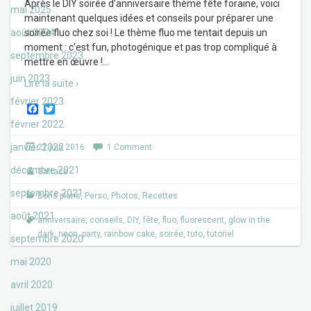
Après le DIY soirée d’anniversaire thème fête foraine, voici
mai 2025
maintenant quelques idées et conseils pour préparer une
août 2024
soirée fluo chez soi ! Le thème fluo me tentait depuis un
moment : c’est fun, photogénique et pas trop compliqué à
septembre 2023
mettre en œuvre !
…
juin 2023
Lire la suite ›
février 2023
F
T
a
w
février 2022
c
i
e
t
janvier 2022
21 juin 2016
1 Comment
b
t
o
e
décembre 2021
Gattaca
o
r
k
septembre 2021
Bons plans
,
Perso
,
Photos
,
Recettes
août 2021
anniversaire
,
conseils
,
DIY
,
fête
,
fluo
,
fluorescent
,
glow in the
dark
,
neon
,
party
,
rainbow cake
,
soirée
,
tuto
,
tutoriel
septembre 2020
mai 2020
avril 2020
juillet 2019