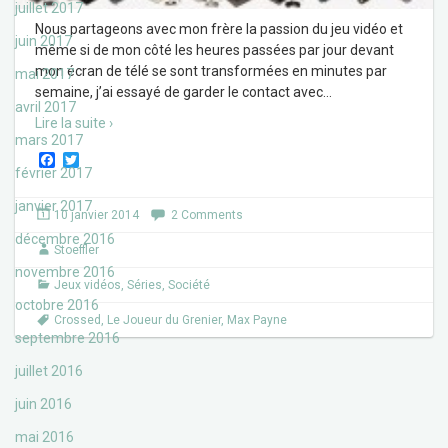
juillet 2017
Nous partageons avec mon frère la passion du jeu vidéo et
juin 2017
même si de mon côté les heures passées par jour devant
mon écran de télé se sont transformées en minutes par
mai 2017
semaine, j’ai essayé de garder le contact avec
…
avril 2017
Lire la suite ›
mars 2017
F
T
février 2017
a
w
c
i
e
t
janvier 2017
10 janvier 2014
2 Comments
b
t
o
e
décembre 2016
Stoeffler
o
r
k
novembre 2016
Jeux vidéos
,
Séries
,
Société
octobre 2016
Crossed
,
Le Joueur du Grenier
,
Max Payne
septembre 2016
juillet 2016
juin 2016
mai 2016