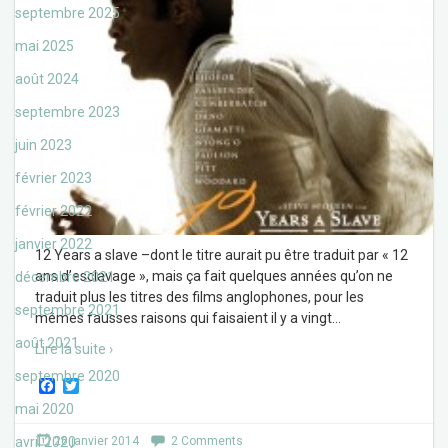
septembre 2025
mai 2025
août 2024
septembre 2023
juin 2023
février 2023
février 2022
janvier 2022
12 Years a slave –dont le titre aurait pu être traduit par « 12
ans d’esclavage », mais ça fait quelques années qu’on ne
décembre 2021
traduit plus les titres des films anglophones, pour les
septembre 2021
mêmes fausses raisons qui faisaient il y a vingt
…
août 2021
Lire la suite ›
septembre 2020
F
T
a
w
mai 2020
c
i
e
t
avril 2020
26 janvier 2014
2 Comments