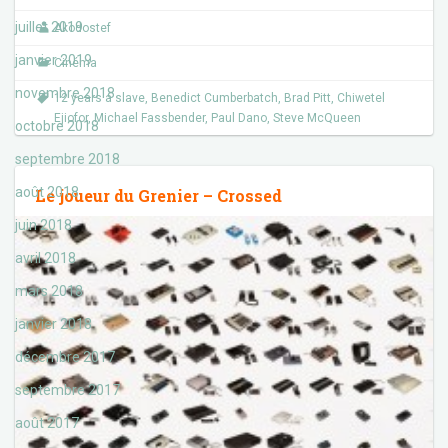
b
t
o
e
juillet 2019
Akodostef
o
r
k
janvier 2019
Cinéma
novembre 2018
12 years a slave
,
Benedict Cumberbatch
,
Brad Pitt
,
Chiwetel
Ejiofor
,
Michael Fassbender
,
Paul Dano
,
Steve McQueen
octobre 2018
septembre 2018
août 2018
Le joueur du Grenier – Crossed
juin 2018
avril 2018
mars 2018
janvier 2018
décembre 2017
septembre 2017
août 2017