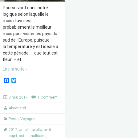
Poursuivant dans notre
logique selon laquelle le
mois d’avril est
probablement le meilleur
mois pour visiter les pays du
sud de l’Europe, puisque : –
la température y est idéale à
cette période, – que tout est
fleuri – et
…
Lire la suite ›
F
T
a
w
c
i
e
t
8 mai 2017
1 Comment
b
t
o
e
Akodostef
o
r
k
Perso
,
Voyages
2017
,
amalfi ravello
,
avril
,
capri
,
cote amalfitaine
,