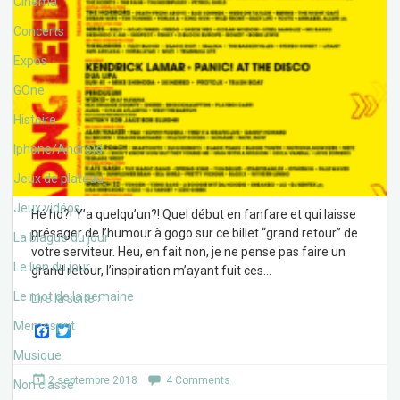
Cinéma
Concerts
Expos
GOne
Histoire
Iphone/Androïd
Jeux de plateau
Jeux vidéos
Hé ho?! Y’a quelqu’un?! Quel début en fanfare et qui laisse
présager de l’humour à gogo sur ce billet “grand retour” de
La blague du jour
votre serviteur. Heu, en fait non, je ne pense pas faire un
Le lien du jour
grand retour, l’inspiration m’ayant fuit ces
…
Le mot de la semaine
Lire la suite ›
Memesprit
F
T
a
w
Musique
c
i
e
t
2 septembre 2018
4 Comments
Non classé
b
t