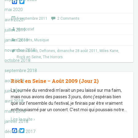
F
T
a
w
mai 2020
c
i
e
t
5 septembre 2011
2 Comments
avril 2020
b
t
o
e
Akodostef
juillet 2019
o
r
k
janvier 2019
Concerts
,
Musique
novembre 2018
Cherri Bomb
,
Deftones
,
dimanche 28 août 2011
,
Miles Kane
,
Rock en Seine
,
The Horrors
octobre 2018
septembre 2018
Rock en Seine – Août 2009 (Jour 2)
août 2018
La journée du vendredi m’avait un peu laissé sur ma faim,
juin 2018
mais nous avions des passes 3 jours, donc j’espérais bien
avril 2018
que sur l’ensemble du festival, je finirais par être vraiment
enthousiasmé par un concert. C’est moi qui poussais notre
…
mars 2018
Lire la suite ›
janvier 2018
F
T
décembre 2017
a
w