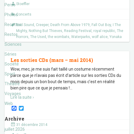
o
e
Stoeffler
Perso
o
r
k
Photos
Concerts
Recettes
Bad Sound
,
Creeper
,
Death From Above 1979
,
Fall Out Boy
,
I The
Mighty
,
Nothing But Thieves
,
Reading Festival
,
royal republic
,
The
Restos
Horrors
,
The Used
,
the wombats
,
Waterparks
,
wolf alice
,
Yonaka
Sciences
Séries
Les sorties CDs (mars – mai 2014)
Société
Wow, mec, je me suis fait taillé un costume récemment
Sport
parce que je n’avais pas écrit d’article sur les sorties CDs du
mois depuis un bon bout de temps, mais c’est en réalité
Théâtre
bien pire que ce que je pensais !
…
Voyages
Lire la suite ›
Web
F
T
a
w
c
i
Archive
e
t
31 décembre 2014
b
t
juillet 2026
o
e