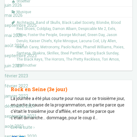
Stoeffler
o
r
juin 2026
k
Musique
mai 2026
Architects
,
Band of Skulls
,
Black Label Society
,
Blondie
,
Blood
septembre 2025
Red Shoes
,
Coldplay
,
Damon Albarn
,
Despicable Me 2
,
Eels
,
Elbow
,
Foster the People
,
George Michael
,
Green Day
,
Jason
mai 2025
Derulo
,
Kaiser Chiefs
,
Kylie Minogue
,
Lacuna Coil
,
Lily Allen
,
août 2024
Mariah Carey
,
Metronomy
,
Paolo Nutini
,
Pharrell Williams
,
Pixies
,
Santana
,
Shakira
,
Skrillex
,
Steel Panther
,
Taking Back Sunday
,
septembre 2023
The Black Keys
,
The Horrors
,
The Pretty Reckless
,
Tori Amos
,
juin 2023
Wolfmother
février 2023
février 2022
Rock en Seine (3e jour)
janvier 2022
La journée a été plus courte pour nous sur ce troisième jour,
en partie à cause de la programmation, en partie parce que
décembre 2021
c’était le troisième jour d’affilée, et en partie parce que
septembre 2021
c’était dimanche… dommage, pour le coup il
…
août 2021
Lire la suite ›
septembre 2020