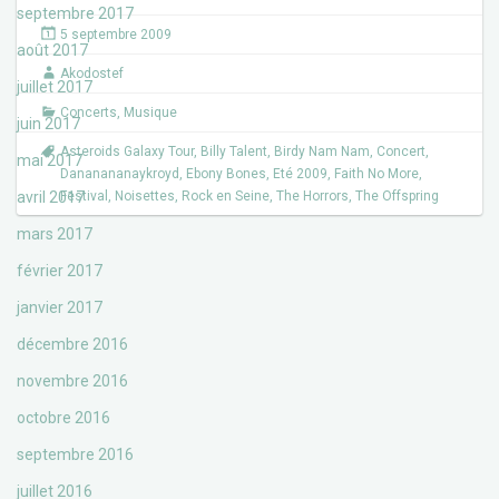
c
i
septembre 2017
e
t
5 septembre 2009
b
t
août 2017
o
e
Akodostef
o
r
juillet 2017
k
Concerts
,
Musique
juin 2017
Asteroids Galaxy Tour
,
Billy Talent
,
Birdy Nam Nam
,
Concert
,
mai 2017
Dananananaykroyd
,
Ebony Bones
,
Eté 2009
,
Faith No More
,
avril 2017
Festival
,
Noisettes
,
Rock en Seine
,
The Horrors
,
The Offspring
mars 2017
février 2017
janvier 2017
décembre 2016
novembre 2016
octobre 2016
septembre 2016
juillet 2016