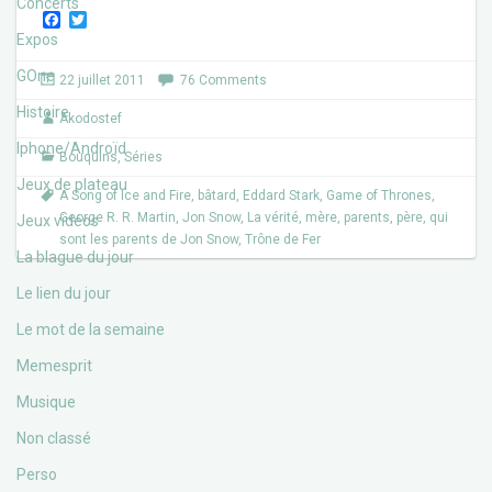
Concerts
F
T
a
w
Expos
c
i
e
t
GOne
22 juillet 2011
76 Comments
b
t
o
e
Histoire
Akodostef
o
r
k
Iphone/Androïd
Bouquins
,
Séries
Jeux de plateau
A Song of Ice and Fire
,
bâtard
,
Eddard Stark
,
Game of Thrones
,
George R. R. Martin
,
Jon Snow
,
La vérité
,
mère
,
parents
,
père
,
qui
Jeux vidéos
sont les parents de Jon Snow
,
Trône de Fer
La blague du jour
Le lien du jour
Le mot de la semaine
Memesprit
Musique
Non classé
Perso