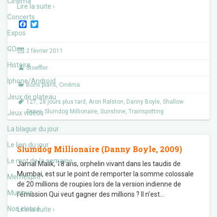
Cinéma
Lire la suite ›
Concerts
F
T
a
w
Expos
c
i
e
t
GOne
2 février 2011
b
t
o
e
Histoire
Stoeffler
o
r
k
Iphone/Androïd
Bons plans
,
Cinéma
Jeux de plateau
127
,
28 jours plus tard
,
Aron Ralston
,
Danny Boyle
,
Shallow
Grave
,
Slumdog Millionaire
,
Sunshine
,
Trainspotting
Jeux vidéos
La blague du jour
Le lien du jour
Slumdog Millionaire (Danny Boyle, 2009)
Le mot de la semaine
Jamal Malik, 18 ans, orphelin vivant dans les taudis de
Mumbai, est sur le point de remporter la somme colossale
Memesprit
de 20 millions de roupies lors de la version indienne de
Musique
l’émission Qui veut gagner des millions ? Il n’est
…
Non classé
Lire la suite ›