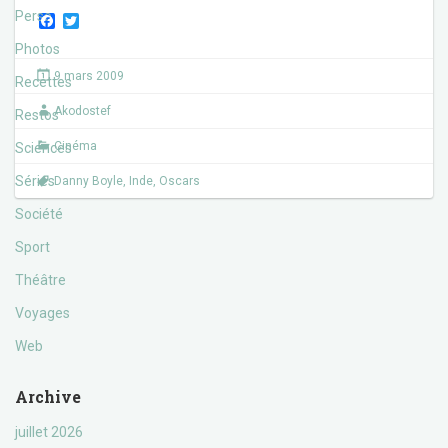
Perso
F
T
a
w
Photos
c
i
e
t
9 mars 2009
Recettes
b
t
o
e
Akodostef
o
r
Restos
k
Cinéma
Sciences
Séries
Danny Boyle
,
Inde
,
Oscars
Société
Sport
Théâtre
Voyages
Web
Archive
juillet 2026