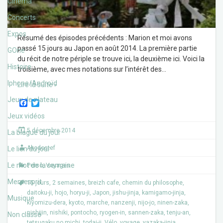
Cinéma
Concerts
Expos
Résumé des épisodes précédents : Marion et moi avons
passé 15 jours au Japon en août 2014. La première partie
GOne
du récit de notre périple se trouve ici, la deuxième ici. Voici la
Histoire
troisième, avec mes notations sur l’intérêt des
…
Iphone/Androïd
Lire la suite ›
Jeux de plateau
F
T
a
w
Jeux vidéos
c
i
e
t
5 décembre 2014
La blague du jour
b
t
o
e
Akodostef
Le lien du jour
o
r
k
Le mot de la semaine
Perso
,
Voyages
Memesprit
15 jours
,
2 semaines
,
breizh cafe
,
chemin du philosophe
,
daitoku-ji
,
hojo
,
horyu-ji
,
Japon
,
jishu-jinja
,
kamigamo-jinja
,
Musique
kiyomizu-dera
,
kyoto
,
marche
,
nanzenji
,
nijo-jo
,
ninen-zaka
,
nishijin
,
nishiki
,
pontocho
,
ryogen-in
,
sannen-zaka
,
tenju-an
,
Non classé
tetsugaku no michi
,
todai-ji
,
Vélo
,
voyage
,
yazaka-jinja