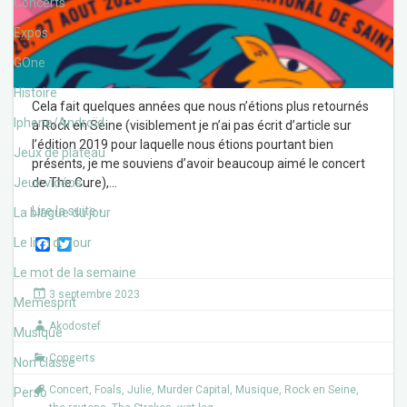
Concerts
Expos
GOne
Histoire
Cela fait quelques années que nous n’étions plus retournés
Iphone/Androïd
à Rock en Seine (visiblement je n’ai pas écrit d’article sur
l’édition 2019 pour laquelle nous étions pourtant bien
Jeux de plateau
présents, je me souviens d’avoir beaucoup aimé le concert
Jeux vidéos
de The Cure),
…
Lire la suite ›
La blague du jour
F
T
Le lien du jour
a
w
c
i
Le mot de la semaine
e
t
3 septembre 2023
b
t
Memesprit
o
e
Akodostef
o
r
Musique
k
Concerts
Non classé
Concert
,
Foals
,
Julie
,
Murder Capital
,
Musique
,
Rock en Seine
,
Perso