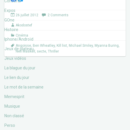
Concerts
a
w
c
i
Expos
e
t
26 juillet 2012
2 Comments
b
t
GOne
o
e
Akodostef
o
r
Histoire
k
Cinéma
Iphone/Androïd
Angoisse
,
Ben Wheatley
,
Kill list
,
Michael Smiley
,
Myanna Buring
,
Jeux de plateau
Neil Maskell
,
secte
,
Thriller
Jeux vidéos
La blague du jour
Le lien du jour
Le mot de la semaine
Memesprit
Musique
Non classé
Perso