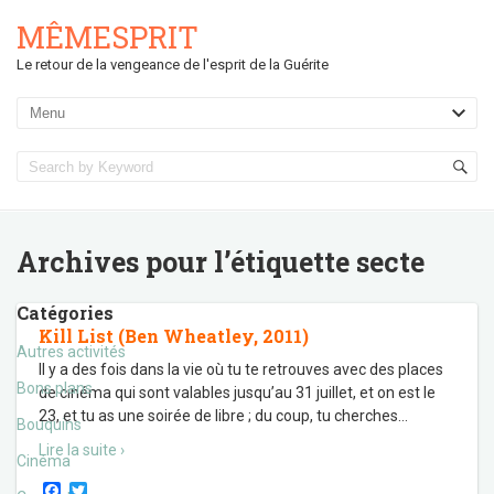
MÊMESPRIT
Le retour de la vengeance de l'esprit de la Guérite
Archives pour l’étiquette
secte
Catégories
Kill List (Ben Wheatley, 2011)
Autres activités
Il y a des fois dans la vie où tu te retrouves avec des places
Bons plans
de cinéma qui sont valables jusqu’au 31 juillet, et on est le
23, et tu as une soirée de libre ; du coup, tu cherches
…
Bouquins
Lire la suite ›
Cinéma
F
T