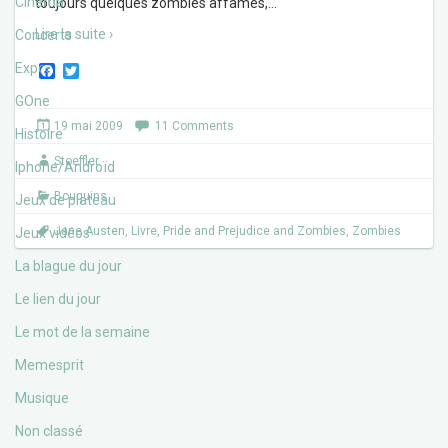
Cinéma
toujours quelques zombies affames,
…
Lire la suite ›
Concerts
Expos
F
T
a
w
c
i
GOne
e
t
19 mai 2009
11 Comments
b
t
Histoire
o
e
Stoeffler
o
r
Iphone/Androïd
k
Bouquins
Jeux de plateau
Jane Austen
,
Livre
,
Pride and Prejudice and Zombies
,
Zombies
Jeux vidéos
La blague du jour
Le lien du jour
Le mot de la semaine
Memesprit
Musique
Non classé