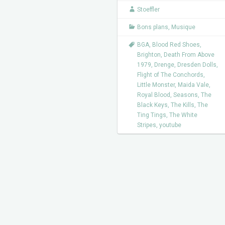
o
r
k
Stoeffler
Bons plans
,
Musique
BGA
,
Blood Red Shoes
,
Brighton
,
Death From Above
1979
,
Drenge
,
Dresden Dolls
,
Flight of The Conchords
,
Little Monster
,
Maida Vale
,
Royal Blood
,
Seasons
,
The
Black Keys
,
The Kills
,
The
Ting Tings
,
The White
Stripes
,
youtube