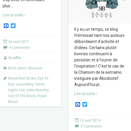
plus
…
Lire la suite ›
F
T
Il y eu un temps, ce blog
a
w
c
i
frémissait tant nos auteurs
e
t
débordaient d’activité et
26 avril 2017
b
t
d’idées. Certains plutôt
4 Comments
o
e
o
r
bonnes continuent à
k
Stoeffler
persister et à fournir de
l’inspiration ! C’est le cas de
Bons plans
,
Musique
la Chanson de la semaine,
instiguée par Akodostef.
Blood Red Shoes
,
Eye To
Eye
,
Laura-Mary Carter
,
Aujourd’hui je
…
Lights Out
,
Little Monster
,
Lire la suite ›
Out Of The Black
,
Royal
Blood
F
T
a
w
c
i
e
t
16 avril 2014
b
t
9 Comments
o
e