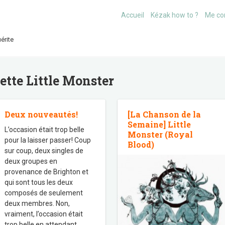
Accueil
Kézak how to ?
Me co
érite
uette
Little Monster
Deux nouveautés!
[La Chanson de la
Semaine] Little
L’occasion était trop belle
Monster (Royal
pour la laisser passer! Coup
Blood)
sur coup, deux singles de
deux groupes en
provenance de Brighton et
qui sont tous les deux
composés de seulement
deux membres. Non,
vraiment, l’occasion était
trop belle en attendant