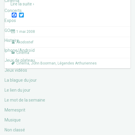
Cinéma
Lire la suite ›
Concerts
F
T
a
w
Expos
c
i
e
t
GOne
1 mai 2008
b
t
o
e
Histoire
Akodostef
o
r
k
Iphone/Androïd
Cinéma
Jeux de plateau
Cinéma
,
John Boorman
,
Légendes Arthuriennes
Jeux vidéos
La blague du jour
Le lien du jour
Le mot de la semaine
Memesprit
Musique
Non classé