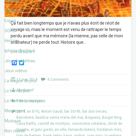
Cinéma
Concerts
Expos
Ça fait bien longtemps que je n’avais plus écrit de récit de
voyage ici, mais le moment est venu de rattraper le temps
GOne
perdu avant que ma mémoire (la mienne, pas celle de mon
Histoire
ordinateur) ne perde tout. Histoire que
…
Iphone/Androïd
Lire la suite ›
Jeux de plateau
F
T
a
w
Jeux vidéos
c
i
e
t
13 mai 2014
4 Comments
La blague du jour
b
t
o
e
Akodostef
Le lien du jour
o
r
k
Le mot de la semaine
Perso
,
Voyages
Memesprit
2014
,
air b'n'b
,
Antoni Gaudi
,
bar 33/45
,
bar dos treces
,
Barcelone
,
basilica santa maria del mar
,
Boqueria
,
Burger King
,
Musique
Casa Batllo
,
castell de montjuïc
,
cerveceria catalana
,
christ de
lepante
,
el gato gordo
,
en ville
,
fernando botero
,
fondation miro
,
Non classé
forn de Betlem
,
frank gehry
,
hang
,
jardins
,
joan miro
,
la pedrera
,