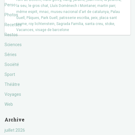
Perso
la seu
,
le gros chat
,
Lluís Domènech i Montaner
,
martin parr
,
même esprit
,
mnac
,
museu nacional d'art de catalunya
,
Palau
Photos
Guell
,
Pâques
,
Park Guell
,
patisserie escriba
,
peix
,
placa sant
jaume
,
roy lichtenstein
,
Sagrada Familia
,
santa creu
,
stoke
,
Recettes
Vacances
,
visage de barcelone
Restos
Sciences
Séries
Société
Sport
Théâtre
Voyages
Web
Archive
juillet 2026