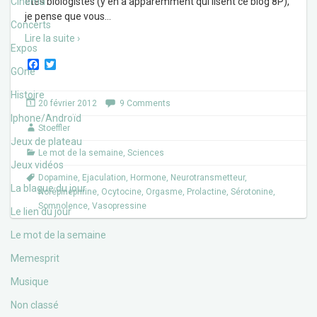
Cinéma
êtes biologistes (y’en a apparemment qui lisent ce blog 8P),
je pense que vous
…
Concerts
Lire la suite ›
Expos
F
T
GOne
a
w
c
i
Histoire
e
t
20 février 2012
9 Comments
b
t
Iphone/Androïd
o
e
Stoeffler
o
r
Jeux de plateau
k
Le mot de la semaine
,
Sciences
Jeux vidéos
Dopamine
,
Ejaculation
,
Hormone
,
Neurotransmetteur
,
La blague du jour
Norépinephrine
,
Ocytocine
,
Orgasme
,
Prolactine
,
Sérotonine
,
Somnolence
,
Vasopressine
Le lien du jour
Le mot de la semaine
Memesprit
Musique
Non classé