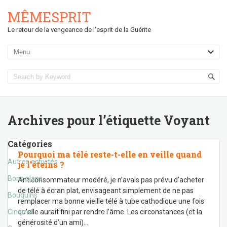
MÊMESPRIT
Le retour de la vengeance de l'esprit de la Guérite
Archives pour l’étiquette
Voyant
Catégories
Pourquoi ma télé reste-t-elle en veille quand
Autres activités
je l’éteins ?
Bons plans
Anticonsommateur modéré, je n’avais pas prévu d’acheter
de télé à écran plat, envisageant simplement de ne pas
Bouquins
remplacer ma bonne vieille télé à tube cathodique une fois
Cinéma
qu’elle aurait fini par rendre l’âme. Les circonstances (et la
générosité d’un ami)
…