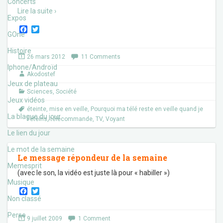
Concerts
Lire la suite ›
Expos
F
T
GOne
a
w
c
i
Histoire
e
t
26 mars 2012
11 Comments
b
t
Iphone/Androïd
o
e
Akodostef
o
r
Jeux de plateau
k
Sciences
,
Société
Jeux vidéos
éteinte
,
mise en veille
,
Pourquoi ma télé reste en veille quand je
La blague du jour
l'éteins
,
télécommande
,
TV
,
Voyant
Le lien du jour
Le mot de la semaine
Le message répondeur de la semaine
Memesprit
(avec le son, la vidéo est juste là pour « habiller »)
Musique
F
T
a
w
Non classé
c
i
e
t
Perso
9 juillet 2009
1 Comment
b
t