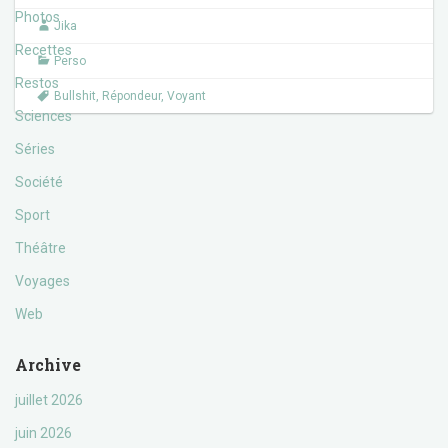
o
e
Photos
Jika
o
r
k
Recettes
Perso
Restos
Bullshit
,
Répondeur
,
Voyant
Sciences
Séries
Société
Sport
Théâtre
Voyages
Web
Archive
juillet 2026
juin 2026