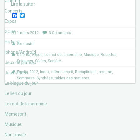
Cinéma
Lire la suite ›
Concerts
F
T
a
w
Expos
c
i
e
t
GOne
1 mars 2012
3 Comments
b
t
o
e
Histoire
Akodostef
o
r
k
Iphone/Androïd
Cinéma
,
Expos
,
Le mot de la semaine
,
Musique
,
Recettes
,
Sciences
,
Séries
,
Société
Jeux de plateau
Fevrier 2012
,
Index
,
même esprit
,
Recapitulatif
,
resume
,
Jeux vidéos
Sommaire
,
Synthèse
,
tables des matieres
La blague du jour
Le lien du jour
Le mot de la semaine
Memesprit
Musique
Non classé