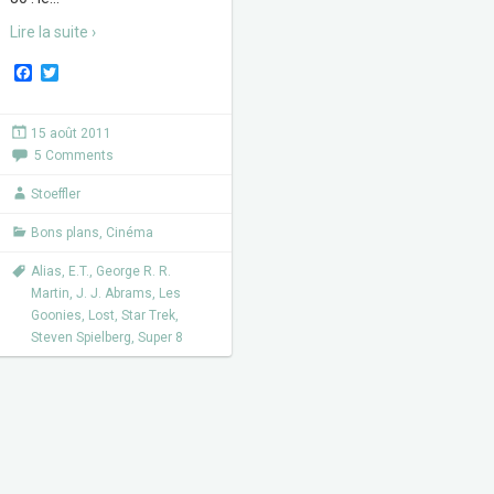
Lire la suite ›
F
T
a
w
c
i
e
t
15 août 2011
b
t
5 Comments
o
e
o
r
k
Stoeffler
Bons plans
,
Cinéma
Alias
,
E.T.
,
George R. R.
Martin
,
J. J. Abrams
,
Les
Goonies
,
Lost
,
Star Trek
,
Steven Spielberg
,
Super 8