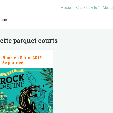
Accueil
Kézak how to ?
Me co
érite
uette
parquet courts
Rock en Seine 2015,
3e journée