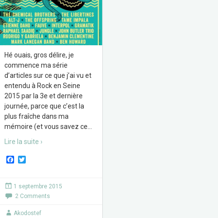
Hé ouais, gros délire, je
commence ma série
d’articles sur ce que j’ai vu et
entendu à Rock en Seine
2015 par la 3e et dernière
journée, parce que c’est la
plus fraîche dans ma
mémoire (et vous savez ce
…
Lire la suite ›
F
T
a
w
c
i
e
t
1 septembre 2015
b
t
2 Comments
o
e
o
r
k
Akodostef