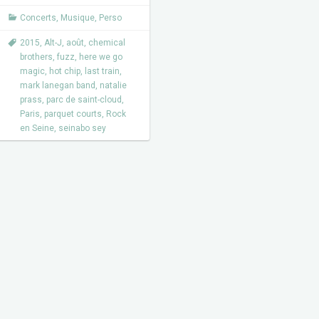
Concerts
,
Musique
,
Perso
2015
,
Alt-J
,
août
,
chemical
brothers
,
fuzz
,
here we go
magic
,
hot chip
,
last train
,
mark lanegan band
,
natalie
prass
,
parc de saint-cloud
,
Paris
,
parquet courts
,
Rock
en Seine
,
seinabo sey