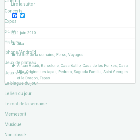
Cinéma
Lire la suite ›
Concerts
F
T
a
w
Expos
c
i
e
t
GOne
1 juin 2010
b
t
o
e
Histoire
Jika
o
r
k
Iphone/Androïd
Le mot de la semaine
,
Perso
,
Voyages
Jeux de plateau
Antoni Gaudi
,
Barcelone
,
Casa Batllo
,
Casa de les Punxes
,
Casa
Mila
,
Origine des tapas
,
Pedrera
,
Sagrada Familia
,
Saint-Georges
Jeux vidéos
et le Dragon
,
Tapas
La blague du jour
Le lien du jour
Le mot de la semaine
Memesprit
Musique
Non classé