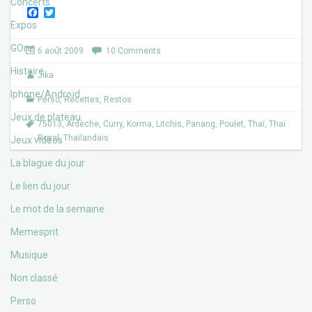
Concerts
F
T
a
w
Expos
c
i
e
t
GOne
6 août 2009
10 Comments
b
t
o
e
Histoire
Jika
o
r
k
Iphone/Androïd
Perso
,
Recettes
,
Restos
Jeux de plateau
75013
,
Ardèche
,
Curry
,
Korma
,
Litchis
,
Panang
,
Poulet
,
Thaï
,
Thaï
Royal
,
Thaïlandais
Jeux vidéos
La blague du jour
Le lien du jour
Le mot de la semaine
Memesprit
Musique
Non classé
Perso