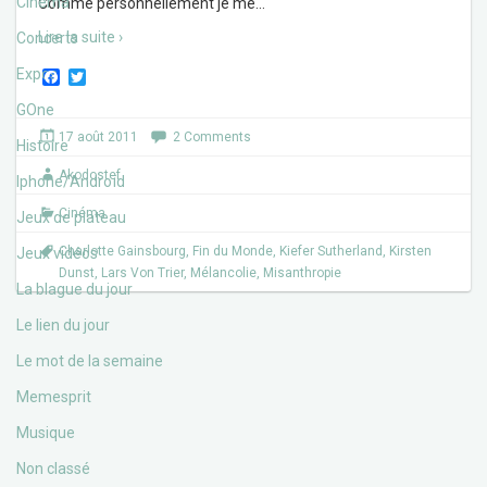
Cinéma
Comme personnellement je me
…
Lire la suite ›
Concerts
Expos
F
T
a
w
c
i
GOne
e
t
17 août 2011
2 Comments
b
t
Histoire
o
e
Akodostef
o
r
Iphone/Androïd
k
Cinéma
Jeux de plateau
Charlotte Gainsbourg
,
Fin du Monde
,
Kiefer Sutherland
,
Kirsten
Jeux vidéos
Dunst
,
Lars Von Trier
,
Mélancolie
,
Misanthropie
La blague du jour
Le lien du jour
Le mot de la semaine
Memesprit
Musique
Non classé