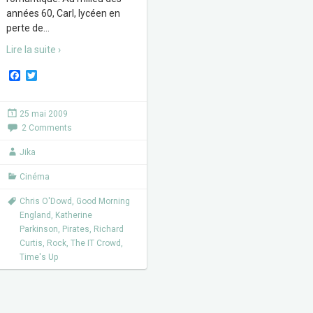
années 60, Carl, lycéen en
perte de
…
Lire la suite ›
F
T
a
w
c
i
e
t
25 mai 2009
b
t
2 Comments
o
e
o
r
k
Jika
Cinéma
Chris O'Dowd
,
Good Morning
England
,
Katherine
Parkinson
,
Pirates
,
Richard
Curtis
,
Rock
,
The IT Crowd
,
Time's Up