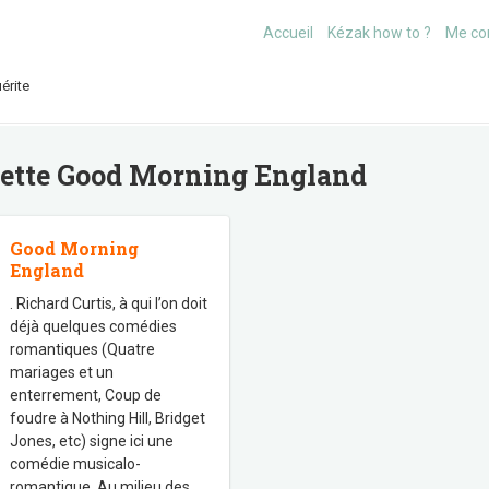
Accueil
Kézak how to ?
Me co
érite
uette
Good Morning England
Good Morning
England
. Richard Curtis, à qui l’on doit
déjà quelques comédies
romantiques (Quatre
mariages et un
enterrement, Coup de
foudre à Nothing Hill, Bridget
Jones, etc) signe ici une
comédie musicalo-
romantique. Au milieu des