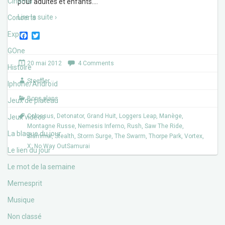
Cinéma
pour adultes et enfants.
…
Lire la suite ›
Concerts
Expos
F
T
a
w
c
i
GOne
e
t
20 mai 2012
4 Comments
b
t
Histoire
o
e
Stoeffler
o
r
Iphone/Androïd
k
Bons plans
Jeux de plateau
Colossus
,
Detonator
,
Grand Huit
,
Loggers Leap
,
Manège
,
Jeux vidéos
Montagne Russe
,
Nemesis Inferno
,
Rush
,
Saw The Ride
,
La blague du jour
Slammer
,
Stealth
,
Storm Surge
,
The Swarm
,
Thorpe Park
,
Vortex
,
X: No Way OutSamurai
Le lien du jour
Le mot de la semaine
Memesprit
Musique
Non classé