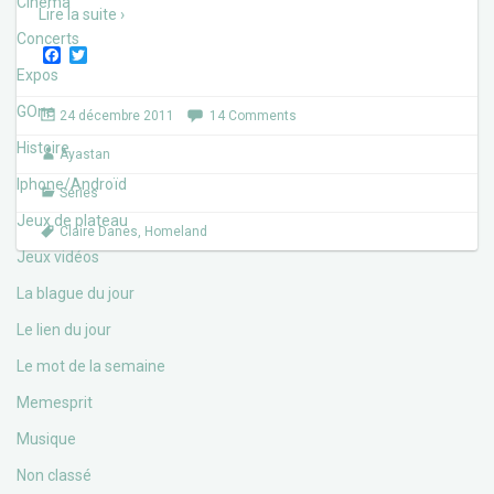
Cinéma
Lire la suite ›
Concerts
F
T
a
w
Expos
c
i
e
t
GOne
24 décembre 2011
14 Comments
b
t
o
e
Histoire
Ayastan
o
r
k
Iphone/Androïd
Séries
Jeux de plateau
Claire Danes
,
Homeland
Jeux vidéos
La blague du jour
Le lien du jour
Le mot de la semaine
Memesprit
Musique
Non classé