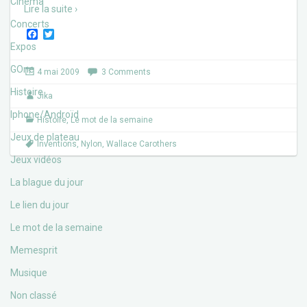
Cinéma
Lire la suite ›
Concerts
F
T
a
w
Expos
c
i
e
t
GOne
4 mai 2009
3 Comments
b
t
o
e
Histoire
Jika
o
r
k
Iphone/Androïd
Histoire
,
Le mot de la semaine
Jeux de plateau
Inventions
,
Nylon
,
Wallace Carothers
Jeux vidéos
La blague du jour
Le lien du jour
Le mot de la semaine
Memesprit
Musique
Non classé