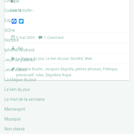
Cinéma
au
…
Lire la suite ›
Concerts
Expos
F
T
a
w
c
i
GOne
e
t
5 mai 2009
1 Comment
b
t
Histoire
o
e
Jika
o
r
Iphone/Androïd
k
La blague du jour
,
Le lien du jour
,
Société
,
Web
Jeux de plateau
Christine Boutin
,
Jacques Séguéla
,
petites phrases
,
Politique
,
Jeux vidéos
préservatif
,
rolex
,
Ségolène Royal
La blague du jour
Le lien du jour
Le mot de la semaine
Memesprit
Musique
Non classé