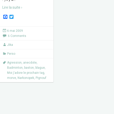
Lire la suite ›
F
T
a
w
c
i
e
t
6 mai 2009
b
t
6 Comments
o
e
o
r
k
Jika
Perso
Agression
,
anecdote
,
Badminton
,
baston
,
blague
,
Moi j'adore le prochain tag
,
morve
,
Narkonopek
,
Pignouf