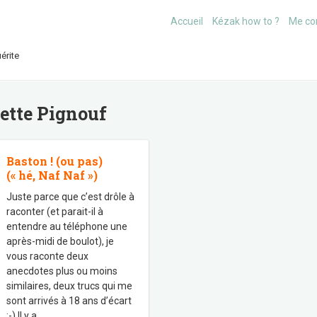
Accueil
Kézak how to ?
Me co
érite
uette
Pignouf
Baston ! (ou pas)
(« hé, Naf Naf »)
Juste parce que c’est drôle à
raconter (et parait-il à
entendre au téléphone une
après-midi de boulot), je
vous raconte deux
anecdotes plus ou moins
similaires, deux trucs qui me
sont arrivés à 18 ans d’écart
:-) Il y a
…