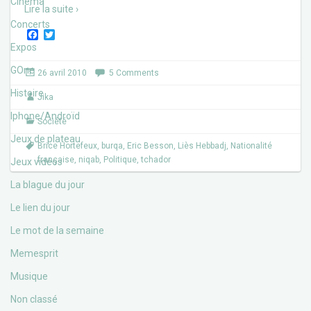
Cinéma
Lire la suite ›
Concerts
F
T
a
w
Expos
c
i
e
t
GOne
26 avril 2010
5 Comments
b
t
o
e
Histoire
Jika
o
r
k
Iphone/Androïd
Société
Jeux de plateau
Brice Hortefeux
,
burqa
,
Eric Besson
,
Liès Hebbadj
,
Nationalité
française
,
niqab
,
Politique
,
tchador
Jeux vidéos
La blague du jour
Le lien du jour
Le mot de la semaine
Memesprit
Musique
Non classé