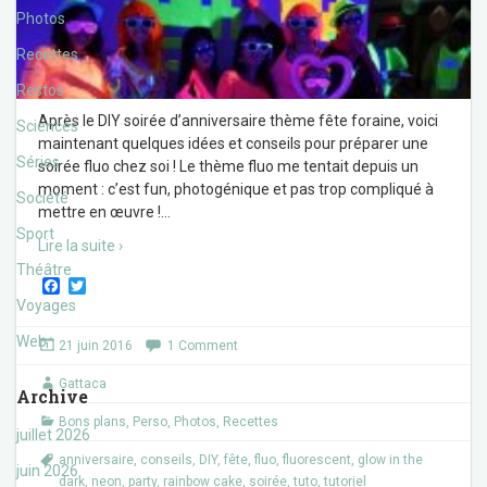
Photos
Recettes
Restos
Après le DIY soirée d’anniversaire thème fête foraine, voici
Sciences
maintenant quelques idées et conseils pour préparer une
Séries
soirée fluo chez soi ! Le thème fluo me tentait depuis un
moment : c’est fun, photogénique et pas trop compliqué à
Société
mettre en œuvre !
…
Sport
Lire la suite ›
Théâtre
F
T
a
w
Voyages
c
i
e
t
Web
21 juin 2016
1 Comment
b
t
o
e
Gattaca
o
r
Archive
k
Bons plans
,
Perso
,
Photos
,
Recettes
juillet 2026
anniversaire
,
conseils
,
DIY
,
fête
,
fluo
,
fluorescent
,
glow in the
juin 2026
dark
,
neon
,
party
,
rainbow cake
,
soirée
,
tuto
,
tutoriel