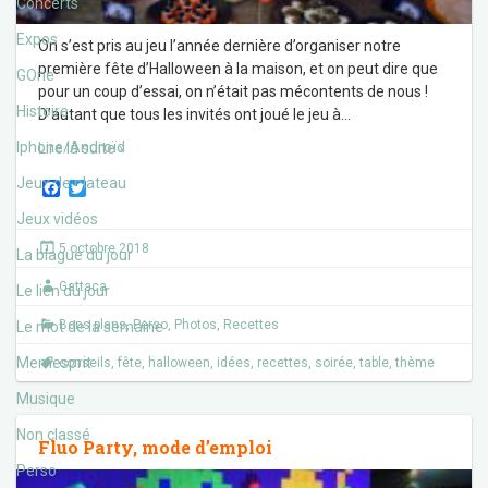
Concerts
Expos
On s’est pris au jeu l’année dernière d’organiser notre
première fête d’Halloween à la maison, et on peut dire que
GOne
pour un coup d’essai, on n’était pas mécontents de nous !
Histoire
D’autant que tous les invités ont joué le jeu à
…
Iphone/Androïd
Lire la suite ›
Jeux de plateau
F
T
a
w
Jeux vidéos
c
i
e
t
5 octobre 2018
La blague du jour
b
t
o
e
Gattaca
o
r
Le lien du jour
k
Bons plans
,
Perso
,
Photos
,
Recettes
Le mot de la semaine
Memesprit
conseils
,
fête
,
halloween
,
idées
,
recettes
,
soirée
,
table
,
thème
Musique
Non classé
Fluo Party, mode d’emploi
Perso