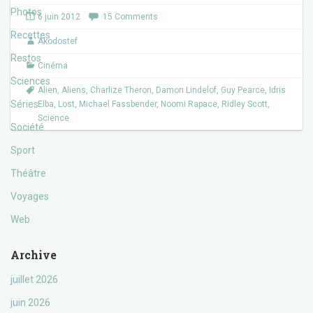
c
i
e
t
Photos
6 juin 2012
15 Comments
b
t
o
e
Recettes
Akodostef
o
r
k
Restos
Cinéma
Sciences
Alien
,
Aliens
,
Charlize Theron
,
Damon Lindelof
,
Guy Pearce
,
Idris
Séries
Elba
,
Lost
,
Michael Fassbender
,
Noomi Rapace
,
Ridley Scott
,
Science
Société
Sport
Théâtre
Voyages
Web
Archive
juillet 2026
juin 2026