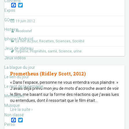
Concerts
F
T
a
w
Expos
c
i
e
t
GOne
19 juin 2012
b
t
o
e
Histoire
Akodostef
o
r
k
Iphone/Androïd
Le lien du jour
,
Recettes
,
Sciences
,
Société
Jeux de plateau
hygiène
,
Propriétés
,
santé
,
Science
,
urine
Jeux vidéos
La blague du jour
Prometheus (Ridley Scott, 2012)
Le lien du jour
« Dans l’espace, personne ne vous entendra vous plaindre. »
Le mot de la semaine
J’avais déjà prévu mon jeu de mots d’accroche avant de voir
le film, me basant sur la forme des réactions que j’avais lues
Memesprit
ou entendues, dont il ressortait que le film était
…
Musique
Lire la suite ›
Non classé
F
T
a
w
Perso