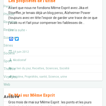
Les propriétés de l’urine
Perso
Avant que nous ne fondions Même Esprit avec Jika et
Stoeffler, je tenais déjà un blog perso, Alzheimer Power
Photos
(toujours avec en tête l’espoir de garder une trace de ce que
Recettes
j’avais vu et fait pour compenser les faiblesses de
…
Restos
Lire la suite ›
Sciences
F
T
a
w
Séries
c
i
e
t
19 juin 2012
Société
b
t
o
e
Akodostef
o
r
Sport
k
Le lien du jour
,
Recettes
,
Sciences
,
Société
Théâtre
Voyages
hygiène
,
Propriétés
,
santé
,
Science
,
urine
Web
En Mai sur Même Esprit
Archive
Gros mois de mai sur Même Esprit : les ponts et les jours