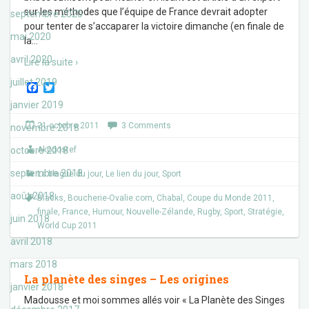
sur les méthodes que l’équipe de France devrait adopter
septembre 2020
pour tenter de s’accaparer la victoire dimanche (en finale de
mai 2020
la
…
avril 2020
Lire la suite ›
juillet 2019
F
T
a
w
janvier 2019
c
i
e
t
21 octobre 2011
3 Comments
novembre 2018
b
t
o
e
octobre 2018
Akodostef
o
r
k
septembre 2018
La blague du jour
,
Le lien du jour
,
Sport
août 2018
Blacks
,
Boucherie-Ovalie.com
,
Chabal
,
Coupe du Monde 2011
,
finale
,
France
,
Humour
,
Nouvelle-Zélande
,
Rugby
,
Sport
,
Stratégie
,
juin 2018
World Cup 2011
avril 2018
mars 2018
La planète des singes – Les origines
janvier 2018
Madousse et moi sommes allés voir « La Planète des Singes