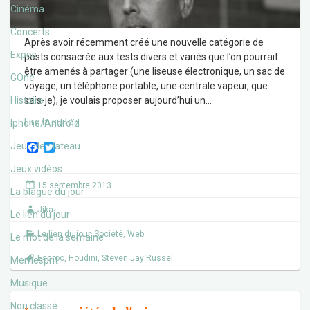
Cinéma
Concerts
Après avoir récemment créé une nouvelle catégorie de
Expos
posts consacrée aux tests divers et variés que l’on pourrait
être amenés à partager (une liseuse électronique, un sac de
GOne
voyage, un téléphone portable, une centrale vapeur, que
Histoire
sais-je), je voulais proposer aujourd’hui un
…
Lire la suite ›
Iphone/Androïd
F
T
Jeux de plateau
a
w
c
i
Jeux vidéos
e
t
15 septembre 2013
b
t
La blague du jour
o
e
Jika
o
r
Le lien du jour
k
Le lien du jour
,
Société
,
Web
Le mot de la semaine
Escroc
,
Houdini
,
Steven Jay Russel
Memesprit
Musique
Non classé