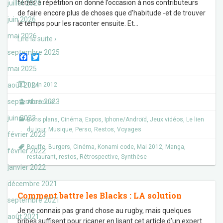
fériés à répétition on donné l’occasion à nos contributeurs
juillet 2026
de faire encore plus de choses que d’habitude -et de trouver
juin 2026
le temps pour les raconter ensuite. Et
…
mai 2026
Lire la suite ›
septembre 2025
F
T
a
w
mai 2025
c
i
e
t
août 2024
1 juin 2012
b
t
o
e
septembre 2023
Akodostef
o
r
k
juin 2023
Bons plans
,
Cinéma
,
Expos
,
Iphone/Androïd
,
Jeux vidéos
,
Le lien
du jour
,
Musique
,
Perso
,
Restos
,
Voyages
février 2023
Bouffe
,
Burgers
,
Cinéma
,
Konami code
,
Mai 2012
,
Manga
,
février 2022
restaurant
,
restos
,
Rétrospective
,
Synthèse
janvier 2022
décembre 2021
Comment battre les Blacks : LA solution
septembre 2021
Je ne connais pas grand chose au rugby, mais quelques
août 2021
bribes suffisent pour ricaner en lisant cet article d’un expert