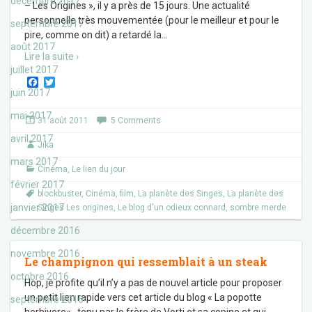
décembre 2017
– Les Origines », il y a près de 15 jours. Une actualité
personnelle très mouvementée (pour le meilleur et pour le
septembre 2017
pire, comme on dit) a retardé la
…
août 2017
Lire la suite ›
juillet 2017
F
T
a
w
juin 2017
c
i
e
t
mai 2017
31 août 2011
5 Comments
b
t
o
e
avril 2017
Jika
o
r
k
mars 2017
Cinéma
,
Le lien du jour
février 2017
blockbuster
,
Cinéma
,
film
,
La planète des Singes
,
La planète des
janvier 2017
Singes Les origines
,
Le blog d'un odieux connard
,
sombre merde
décembre 2016
novembre 2016
Le champignon qui ressemblait à un steak
octobre 2016
Hop, je profite qu’il n’y a pas de nouvel article pour proposer
un petit lien rapide vers cet article du blog « La popotte
septembre 2016