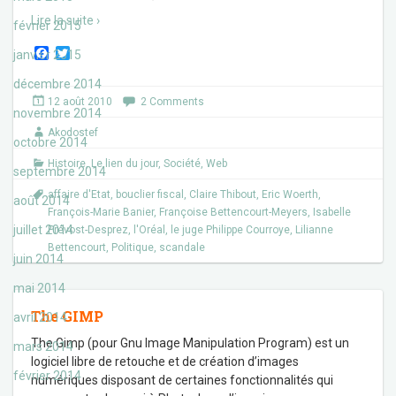
Lire la suite ›
février 2015
F
T
janvier 2015
a
w
c
i
décembre 2014
e
t
12 août 2010
2 Comments
b
t
novembre 2014
o
e
Akodostef
o
r
octobre 2014
k
Histoire
,
Le lien du jour
,
Société
,
Web
septembre 2014
affaire d'Etat
,
bouclier fiscal
,
Claire Thibout
,
Eric Woerth
,
août 2014
François-Marie Banier
,
Françoise Bettencourt-Meyers
,
Isabelle
juillet 2014
Prévost-Desprez
,
l'Oréal
,
le juge Philippe Courroye
,
Lilianne
Bettencourt
,
Politique
,
scandale
juin 2014
mai 2014
The GIMP
avril 2014
The Gimp (pour Gnu Image Manipulation Program) est un
mars 2014
logiciel libre de retouche et de création d’images
février 2014
numériques disposant de certaines fonctionnalités qui