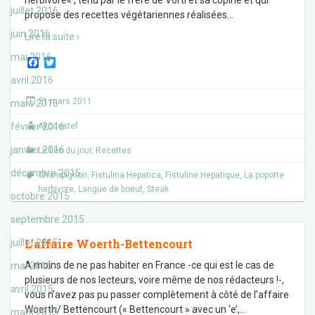
herbivore« , tenu par le frère de Vorti et sa copine et qui
juillet 2016
propose des recettes végétariennes réalisées
…
juin 2016
Lire la suite ›
mai 2016
F
T
a
w
avril 2016
c
i
e
t
21 mars 2011
mars 2016
b
t
o
e
février 2016
Akodostef
o
r
k
janvier 2016
Le lien du jour
,
Recettes
décembre 2015
Champignon
,
Fistulina Hepatica
,
Fistuline Hepatique
,
La popotte
herbivore
,
Langue de boeuf
,
Steak
octobre 2015
septembre 2015
L’affaire Woerth-Bettencourt
juillet 2015
A moins de ne pas habiter en France -ce qui est le cas de
mai 2015
plusieurs de nos lecteurs, voire même de nos rédacteurs !-,
avril 2015
vous n’avez pas pu passer complètement à côté de l’affaire
Woerth/ Bettencourt (« Bettencourt » avec un ‘e’,
…
mars 2015