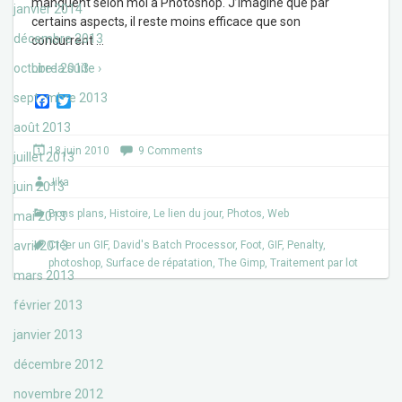
manquent selon moi à Photoshop. J’imagine que par
janvier 2014
certains aspects, il reste moins efficace que son
décembre 2013
concurrent
…
octobre 2013
Lire la suite ›
septembre 2013
F
T
a
w
août 2013
c
i
e
t
18 juin 2010
9 Comments
b
t
juillet 2013
o
e
Jika
o
r
juin 2013
k
Bons plans
,
Histoire
,
Le lien du jour
,
Photos
,
Web
mai 2013
avril 2013
Créer un GIF
,
David's Batch Processor
,
Foot
,
GIF
,
Penalty
,
photoshop
,
Surface de répatation
,
The Gimp
,
Traitement par lot
mars 2013
février 2013
janvier 2013
décembre 2012
novembre 2012