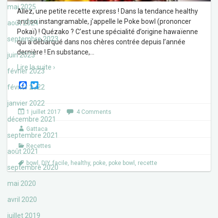
mai 2025
Allez, une petite recette express ! Dans la tendance healthy
and so instangramable, j’appelle le Poke bowl (prononcer
août 2024
Pokaï) ! Quézako ? C’est une spécialité d’origine hawaïenne
septembre 2023
qui a débarqué dans nos chères contrée depuis l’année
dernière ! En substance,
…
juin 2023
Lire la suite ›
février 2023
F
T
février 2022
a
w
c
i
janvier 2022
e
t
1 juillet 2017
4 Comments
b
t
décembre 2021
o
e
Gattaca
o
r
septembre 2021
k
Recettes
août 2021
bowl
,
DIY
,
facile
,
healthy
,
poke
,
poke bowl
,
recette
septembre 2020
mai 2020
avril 2020
juillet 2019