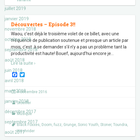
variante
juillet 2019
janvier 2019
Découvertes – Episode 3!!
novembre 2018
Waou, c’est déjà le troisième volet de ce billet, avec une
octobre 2018
fréquence de publication soutenue et presque un article par
mois; c’est à se demander s’il n’y a pas un problème tant la
septembre 2018
productivité est haute! Bouef, aujourd’hui encore je
…
août 2018
Lire la suite ›
juin 2018
F
T
a
w
avril 2018
c
i
e
t
mars 2018
9 décembre 2016
b
t
o
e
janvier 2018
Stoeffler
o
r
k
décembre 2017
Musique
septembre 2017
Black Foxxes
,
Doom
,
fuzz
,
Grunge
,
Sonic Youth
,
Stoner
,
Toundra
,
Witchrider
août 2017