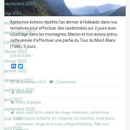
septembre 2025
mai 2025
Après nos échecs répétés l’an dernier à Hokkaido dans nos
août 2024
tentatives pour effectuer des randonnées sur 2 jours avec
septembre 2023
couchage dans les montagnes, Marion et moi avions prévu
cette année d’effectuer une partie du Tour du Mont-Blanc
juin 2023
(TMB), 5 jours
…
février 2023
Lire la suite ›
février 2022
F
T
a
w
janvier 2022
c
i
e
t
décembre 2021
28 décembre 2016
2 Comments
b
t
o
e
septembre 2021
Akodostef
o
r
k
août 2021
Perso
,
Voyages
septembre 2020
alpes
,
aout 2016
,
chalet du miage
,
chamonix
,
col de tricot
,
mai 2020
courmayeur
,
la balme
,
les chapieux
,
les houches
,
mont blanc
,
randonnee
,
refuge de la nova
,
refuge elisabetta
,
TMB
,
tour
,
avril 2020