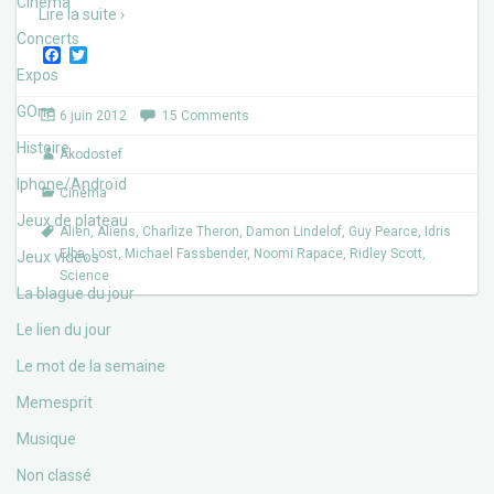
Cinéma
Lire la suite ›
Concerts
F
T
a
w
Expos
c
i
e
t
GOne
6 juin 2012
15 Comments
b
t
o
e
Histoire
Akodostef
o
r
k
Iphone/Androïd
Cinéma
Jeux de plateau
Alien
,
Aliens
,
Charlize Theron
,
Damon Lindelof
,
Guy Pearce
,
Idris
Elba
,
Lost
,
Michael Fassbender
,
Noomi Rapace
,
Ridley Scott
,
Jeux vidéos
Science
La blague du jour
Le lien du jour
Le mot de la semaine
Memesprit
Musique
Non classé