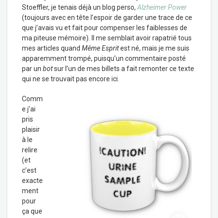
Stoeffler, je tenais déjà un blog perso,
Alzheimer Power
(toujours avec en tête l’espoir de garder une trace de ce
que j’avais vu et fait pour compenser les faiblesses de
ma piteuse mémoire). Il me semblait avoir rapatrié tous
mes articles quand
Même Esprit
est né, mais je me suis
apparemment trompé, puisqu’un commentaire posté
par un
bot
sur l’un de mes billets a fait remonter ce texte
qui ne se trouvait pas encore ici.
Comm
e j’ai
pris
plaisir
à le
relire
(et
c’est
exacte
ment
pour
ça que