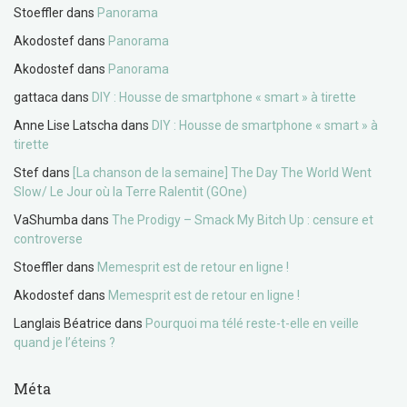
Stoeffler
dans
Panorama
Akodostef
dans
Panorama
Akodostef
dans
Panorama
gattaca
dans
DIY : Housse de smartphone « smart » à tirette
Anne Lise Latscha
dans
DIY : Housse de smartphone « smart » à
tirette
Stef
dans
[La chanson de la semaine] The Day The World Went
Slow/ Le Jour où la Terre Ralentit (GOne)
VaShumba
dans
The Prodigy – Smack My Bitch Up : censure et
controverse
Stoeffler
dans
Memesprit est de retour en ligne !
Akodostef
dans
Memesprit est de retour en ligne !
Langlais Béatrice
dans
Pourquoi ma télé reste-t-elle en veille
quand je l’éteins ?
Méta