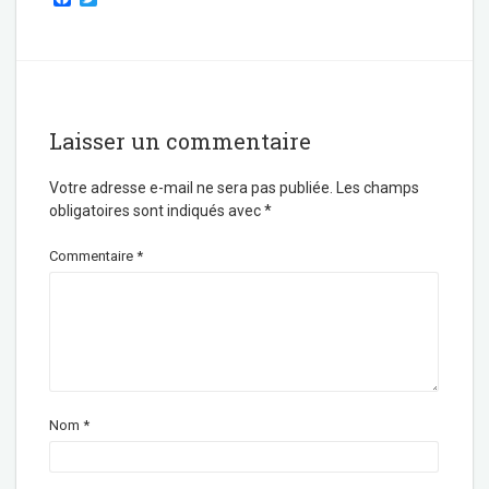
a
w
c
i
e
t
b
t
o
e
o
r
k
Laisser un commentaire
Votre adresse e-mail ne sera pas publiée.
Les champs
obligatoires sont indiqués avec
*
Commentaire
*
Nom
*