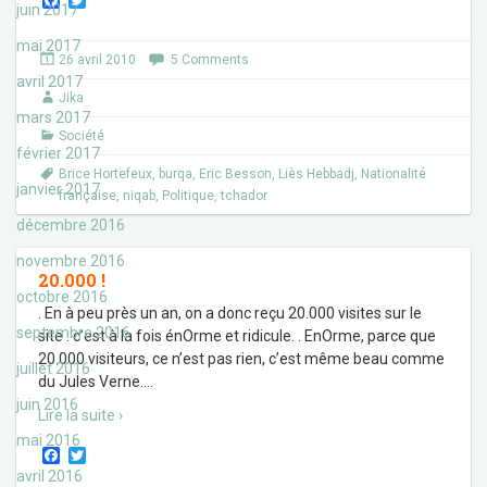
juin 2017
a
w
c
i
mai 2017
e
t
26 avril 2010
5 Comments
b
t
avril 2017
o
e
Jika
o
r
mars 2017
k
Société
février 2017
Brice Hortefeux
,
burqa
,
Eric Besson
,
Liès Hebbadj
,
Nationalité
janvier 2017
française
,
niqab
,
Politique
,
tchador
décembre 2016
novembre 2016
20.000 !
octobre 2016
. En à peu près un an, on a donc reçu 20.000 visites sur le
septembre 2016
site : c’est à la fois énOrme et ridicule. . EnOrme, parce que
20.000 visiteurs, ce n’est pas rien, c’est même beau comme
juillet 2016
du Jules Verne.
…
juin 2016
Lire la suite ›
mai 2016
F
T
a
w
avril 2016