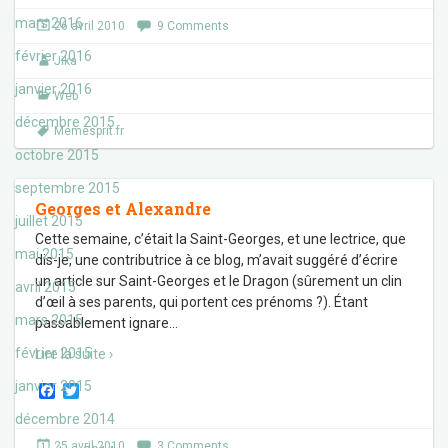
c
i
e
t
mars 2016
26 avril 2010
9 Comments
b
t
o
e
février 2016
Jika
o
r
k
janvier 2016
Web
décembre 2015
Memesprit.fr
octobre 2015
septembre 2015
Georges et Alexandre
juillet 2015
Cette semaine, c’était la Saint-Georges, et une lectrice, que
mai 2015
dis-je, une contributrice à ce blog, m’avait suggéré d’écrire
un article sur Saint-Georges et le Dragon (sûrement un clin
avril 2015
d’œil à ses parents, qui portent ces prénoms ?). Étant
mars 2015
passablement ignare
…
février 2015
Lire la suite ›
janvier 2015
F
T
a
w
décembre 2014
c
i
e
t
25 avril 2010
3 Comments