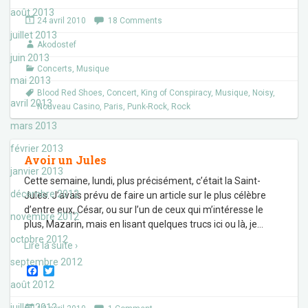
c
i
août 2013
e
t
24 avril 2010
18 Comments
b
t
juillet 2013
o
e
Akodostef
o
r
juin 2013
k
Concerts
,
Musique
mai 2013
Blood Red Shoes
,
Concert
,
King of Conspiracy
,
Musique
,
Noisy
,
avril 2013
Nouveau Casino
,
Paris
,
Punk-Rock
,
Rock
mars 2013
février 2013
Avoir un Jules
janvier 2013
Cette semaine, lundi, plus précisément, c’était la Saint-
décembre 2012
Jules. J’avais prévu de faire un article sur le plus célèbre
d’entre eux, César, ou sur l’un de ceux qui m’intéresse le
novembre 2012
plus, Mazarin, mais en lisant quelques trucs ici ou là, je
…
octobre 2012
Lire la suite ›
septembre 2012
F
T
a
w
août 2012
c
i
e
t
juillet 2012