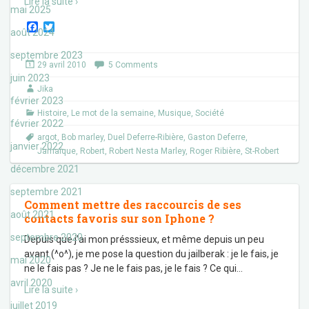
Lire la suite ›
mai 2025
F
T
août 2024
a
w
c
i
septembre 2023
e
t
29 avril 2010
5 Comments
b
t
juin 2023
o
e
Jika
o
r
février 2023
k
Histoire
,
Le mot de la semaine
,
Musique
,
Société
février 2022
argot
,
Bob marley
,
Duel Deferre-Ribière
,
Gaston Deferre
,
janvier 2022
Jamaïque
,
Robert
,
Robert Nesta Marley
,
Roger Ribière
,
St-Robert
décembre 2021
septembre 2021
Comment mettre des raccourcis de ses
août 2021
contacts favoris sur son Iphone ?
septembre 2020
Depuis que j’ai mon présssieux, et même depuis un peu
avant (^o^), je me pose la question du jailberak : je le fais, je
mai 2020
ne le fais pas ? Je ne le fais pas, je le fais ? Ce qui
…
avril 2020
Lire la suite ›
juillet 2019