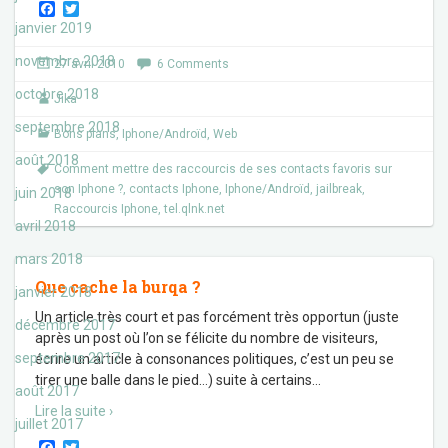
F
T
a
w
janvier 2019
c
i
e
t
novembre 2018
27 avril 2010
6 Comments
b
t
o
e
octobre 2018
Jika
o
r
k
septembre 2018
Bons plans
,
Iphone/Androïd
,
Web
août 2018
Comment mettre des raccourcis de ses contacts favoris sur
son Iphone ?
,
contacts Iphone
,
Iphone/Androïd
,
jailbreak
,
juin 2018
Raccourcis Iphone
,
tel.qlnk.net
avril 2018
mars 2018
Que cache la burqa ?
janvier 2018
Un article très court et pas forcément très opportun (juste
décembre 2017
après un post où l’on se félicite du nombre de visiteurs,
septembre 2017
écrire un article à consonances politiques, c’est un peu se
tirer une balle dans le pied…) suite à certains
…
août 2017
Lire la suite ›
juillet 2017
F
T