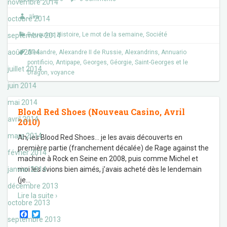
novembre 2014
b
t
o
e
Jika
o
r
octobre 2014
k
Bouquins
,
Histoire
,
Le mot de la semaine
,
Société
septembre 2014
août 2014
Alexandre
,
Alexandre II de Russie
,
Alexandrins
,
Annuario
pontificio
,
Antipape
,
Georges
,
Géorgie
,
Saint-Georges et le
juillet 2014
Dragon
,
voyance
juin 2014
mai 2014
Blood Red Shoes (Nouveau Casino, Avril
avril 2014
2010)
mars 2014
Ah, les Blood Red Shoes… je les avais découverts en
première partie (franchement décalée) de Rage against the
février 2014
machine à Rock en Seine en 2008, puis comme Michel et
janvier 2014
moi les avions bien aimés, j’avais acheté dès le lendemain
(je
…
décembre 2013
Lire la suite ›
octobre 2013
F
T
septembre 2013
a
w