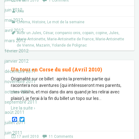
18 avril 2010
1 Comment
b
t
o
e
juin 2012
Jika
o
r
k
mai 2012
Cinéma
,
Histoire
,
Le mot de la semaine
avril 2012
Avoir un Jules
,
César
,
companio onis
,
copain
,
copine
,
Jules
,
Marie-Antoinette
,
Marie-Antoinette de France
,
Marie-Antoinette
mars 2012
de Vienne
,
Mazarin
,
Yolande de Polignac
février 2012
janvier 2012
Un tour en Corse du sud (Avril 2010)
décembre 2011
Originalité sur ce billet : après la première partie qui
novembre 2011
racontera nos aventures (qui intéresseront mes parents,
octobre 2011
mes voisins, et moi dans dix ans quand je les relirai avec
plaisir), je ferai à la fin du billet un topo sur les
…
septembre 2011
Lire la suite ›
août 2011
F
T
juillet 2011
a
w
c
i
juin 2011
e
t
17 avril 2010
11 Comments