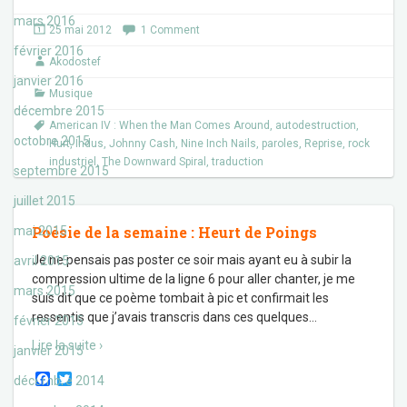
c
i
mars 2016
e
t
25 mai 2012
1 Comment
b
t
o
e
février 2016
Akodostef
o
r
k
janvier 2016
Musique
décembre 2015
American IV : When the Man Comes Around
,
autodestruction
,
octobre 2015
Hurt
,
Indus
,
Johnny Cash
,
Nine Inch Nails
,
paroles
,
Reprise
,
rock
industriel
,
The Downward Spiral
,
traduction
septembre 2015
juillet 2015
Poésie de la semaine : Heurt de Poings
mai 2015
Je ne pensais pas poster ce soir mais ayant eu à subir la
avril 2015
compression ultime de la ligne 6 pour aller chanter, je me
mars 2015
suis dit que ce poème tombait à pic et confirmait les
ressentis que j’avais transcris dans ces quelques
…
février 2015
Lire la suite ›
janvier 2015
F
T
décembre 2014
a
w