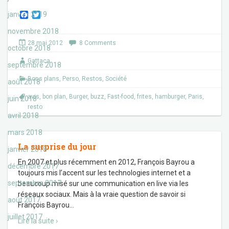
F
T
janvier 2019
a
w
c
i
novembre 2018
e
t
28 mai 2012
8 Comments
b
t
octobre 2018
o
e
Gattaca
o
r
septembre 2018
k
Bons plans
,
Perso
,
Restos
,
Société
août 2018
avis
,
bon plan
,
Burger
,
buzz
,
Fast-food
,
frites
,
hamburger
,
Paris
,
juin 2018
resto
avril 2018
mars 2018
La surprise du jour
janvier 2018
En 2007 et plus récemment en 2012, François Bayrou a
décembre 2017
toujours mis l’accent sur les technologies internet et a
septembre 2017
beaucoup misé sur une communication en live via les
réseaux sociaux. Mais à la vraie question de savoir si
août 2017
François Bayrou
…
juillet 2017
Lire la suite ›