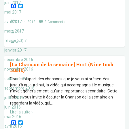
juin 2017
F
T
a
w
mai 2017
c
i
e
t
avril 2017
25 mai 2012
3 Comments
b
t
o
e
mars 2017
Jib
o
r
k
février 2017
Web
janvier 2017
décembre 2016
[La Chanson de la semaine] Hurt (Nine Inch
novembre 2016
Nails)
octobre 2016
Pour la plupart des chansons que je vous ai présentées
jusqu’à aujourd’hui, la vidéo qui accompagnait le musique
septembre 2016
n’avait généralement qu’une importance secondaire. Cette
fois, je vous invite à écouter la Chanson de la semaine en
juillet 2016
regardant la vidéo, qui
…
juin 2016
Lire la suite ›
mai 2016
F
T
avril 2016
a
w