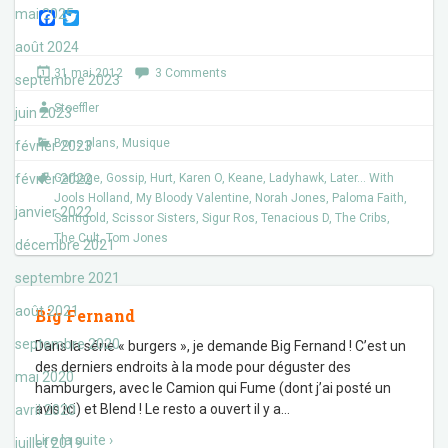
mai 2025
F
T
a
w
août 2024
c
i
e
t
31 mai 2012
3 Comments
b
t
septembre 2023
o
e
Stoeffler
o
r
juin 2023
k
Bons plans
,
Musique
février 2023
février 2022
Garbage
,
Gossip
,
Hurt
,
Karen O
,
Keane
,
Ladyhawk
,
Later... With
Jools Holland
,
My Bloody Valentine
,
Norah Jones
,
Paloma Faith
,
janvier 2022
Santigold
,
Scissor Sisters
,
Sigur Ros
,
Tenacious D
,
The Cribs
,
The Cult
,
Tom Jones
décembre 2021
septembre 2021
août 2021
Big Fernand
septembre 2020
Dans la série « burgers », je demande Big Fernand ! C’est un
des derniers endroits à la mode pour déguster des
mai 2020
hamburgers, avec le Camion qui Fume (dont j’ai posté un
avis ici) et Blend ! Le resto a ouvert il y a
…
avril 2020
Lire la suite ›
juillet 2019