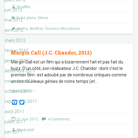
o
e
Stoeffler
o
r
juin 2012
k
Bons plans
,
Séries
mai 2012
Anime
,
Another
,
Tsutomu Mizushima
avril 2012
mars 2012
février 2012
Margin Call (J.C. Chandor, 2012)
janvier 2012
Margin Call est un film qui a bizarrement fait et pas fait du
buzz. D’un côté, son réalisateur J.C. Chandor -dont c’est le
décembre 2011
premier film- est adoubé par de nombreux critiques comme
novembre 2011
un des nouveaux génies de notre temps (et
…
Lire la suite ›
octobre 2011
septembre 2011
F
T
a
w
c
i
août 2011
e
t
21 mai 2012
4 Comments
b
t
juillet 2011
o
e
Akodostef
o
r
juin 2011
k