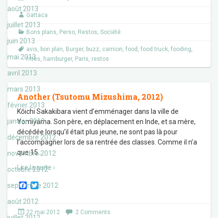
b
t
août 2013
o
e
Gattaca
o
r
k
juillet 2013
Bons plans
,
Perso
,
Restos
,
Société
juin 2013
avis
,
bon plan
,
Burger
,
buzz
,
camion
,
food
,
food truck
,
fooding
,
mai 2013
frites
,
hamburger
,
Paris
,
restos
avril 2013
mars 2013
Another (Tsutomu Mizushima, 2012)
février 2013
Kōichi Sakakibara vient d’emménager dans la ville de
janvier 2013
Yomiyama. Son père, en déplacement en Inde, et sa mère,
décédée lorsqu’il était plus jeune, ne sont pas là pour
décembre 2012
l’accompagner lors de sa rentrée des classes. Comme il n’a
que 15
…
novembre 2012
Lire la suite ›
octobre 2012
F
T
septembre 2012
a
w
c
i
août 2012
e
t
22 mai 2012
2 Comments
b
t
juillet 2012