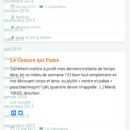
c
i
novembre 2014
e
t
24 mai 2012
3 Comments
b
t
octobre 2014
o
e
Ayastan
o
r
septembre 2014
k
Musique
,
Perso
août 2014
heurt de poing
,
poésie
juillet 2014
juin 2014
mai 2014
Le Camion qui Fume
avril 2014
Comment mettre à profit mes derniers instants de temps
libre, en ce milieu de semaine ? Et bien tout simplement en
mars 2014
me dévouant corps et âme, ou plutôt « ventre et palais »
pour memesprit ! (ah, quand le devoir m’appelle…) ;) Mardi,
février 2014
10h50, direction
…
janvier 2014
Lire la suite ›
décembre 2013
F
T
octobre 2013
a
w
c
i
septembre 2013
e
t
23 mai 2012
10 Comments