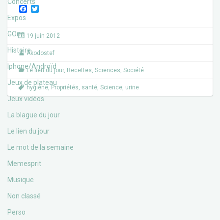
Concerts
F
T
a
w
Expos
c
i
e
t
GOne
19 juin 2012
b
t
o
e
Histoire
Akodostef
o
r
k
Iphone/Androïd
Le lien du jour
,
Recettes
,
Sciences
,
Société
Jeux de plateau
hygiène
,
Propriétés
,
santé
,
Science
,
urine
Jeux vidéos
La blague du jour
Le lien du jour
Le mot de la semaine
Memesprit
Musique
Non classé
Perso