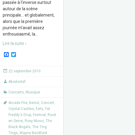
passée à l’inverse surtout
autour de la scène
principale… et globalement,
alors que la première
journée m’avait assez
enthousiasmé, la
…
Lire la suite ›
F
T
a
w
c
i
e
t
22 septembre 2010
b
t
o
e
Akodostef
o
r
k
Concerts
,
Musique
Arcade Fire
,
Beirut
,
Concert
,
Crystal Castles
,
Eels
,
Fat
Freddy's Drop
,
Festival
,
Rock
en Seine
,
Roxy Music
,
The
Black Angels
,
The Ting
Tings
,
Wayne Beckford