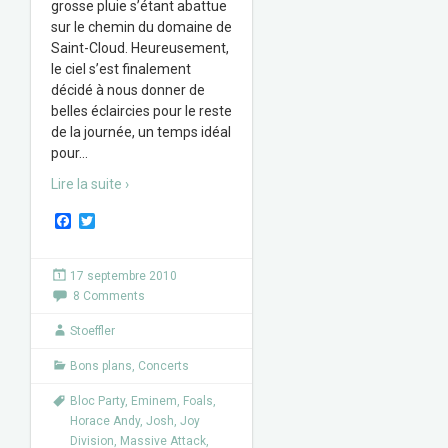
grosse pluie s’étant abattue
sur le chemin du domaine de
Saint-Cloud. Heureusement,
le ciel s’est finalement
décidé à nous donner de
belles éclaircies pour le reste
de la journée, un temps idéal
pour
…
Lire la suite ›
F
T
a
w
c
i
e
t
17 septembre 2010
b
t
8 Comments
o
e
o
r
k
Stoeffler
Bons plans
,
Concerts
Bloc Party
,
Eminem
,
Foals
,
Horace Andy
,
Josh
,
Joy
Division
,
Massive Attack
,