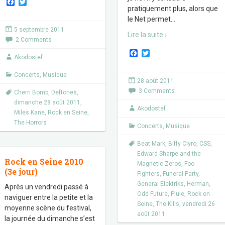
F
T
pratiquement plus, alors que
a
w
c
i
le Net permet
…
e
t
5 septembre 2011
b
t
Lire la suite ›
2 Comments
o
e
o
r
F
T
k
Akodostef
a
w
c
i
Concerts
,
Musique
e
t
28 août 2011
b
t
3 Comments
o
e
Cherri Bomb
,
Deftones
,
o
r
dimanche 28 août 2011
,
k
Akodostef
Miles Kane
,
Rock en Seine
,
The Horrors
Concerts
,
Musique
Beat Mark
,
Biffy Clyro
,
CSS
,
Edward Sharpe and the
Rock en Seine 2010
Magnetic Zeros
,
Foo
(3e jour)
Fighters
,
Funeral Party
,
General Elektriks
,
Herman
,
Après un vendredi passé à
Odd Future
,
Pluie
,
Rock en
naviguer entre la petite et la
Seine
,
The Kills
,
vendredi 26
moyenne scène du festival,
août 2011
la journée du dimanche s’est