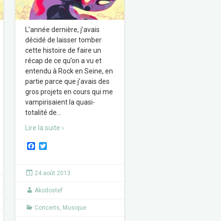
L’année dernière, j’avais
décidé de laisser tomber
cette histoire de faire un
récap de ce qu’on a vu et
entendu à Rock en Seine, en
partie parce que j’avais des
gros projets en cours qui me
vampirisaient la quasi-
totalité de
…
Lire la suite ›
F
T
a
w
c
i
e
t
24 août 2013
b
t
o
e
Akodostef
o
r
k
Concerts
,
Musique