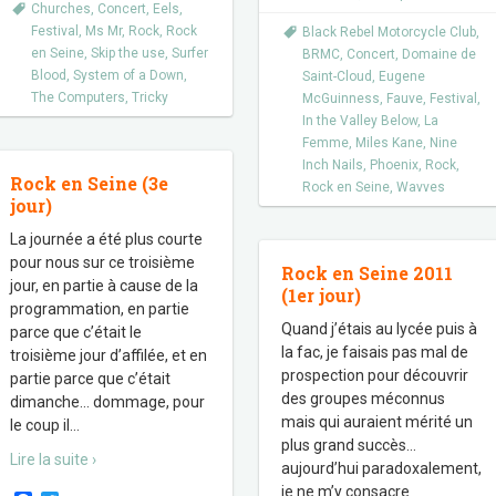
Churches
,
Concert
,
Eels
,
Festival
,
Ms Mr
,
Rock
,
Rock
Black Rebel Motorcycle Club
,
en Seine
,
Skip the use
,
Surfer
BRMC
,
Concert
,
Domaine de
Blood
,
System of a Down
,
Saint-Cloud
,
Eugene
The Computers
,
Tricky
McGuinness
,
Fauve
,
Festival
,
In the Valley Below
,
La
Femme
,
Miles Kane
,
Nine
Inch Nails
,
Phoenix
,
Rock
,
Rock en Seine (3e
Rock en Seine
,
Wavves
jour)
La journée a été plus courte
pour nous sur ce troisième
Rock en Seine 2011
jour, en partie à cause de la
(1er jour)
programmation, en partie
Quand j’étais au lycée puis à
parce que c’était le
la fac, je faisais pas mal de
troisième jour d’affilée, et en
prospection pour découvrir
partie parce que c’était
des groupes méconnus
dimanche… dommage, pour
mais qui auraient mérité un
le coup il
…
plus grand succès…
Lire la suite ›
aujourd’hui paradoxalement,
je ne m’y consacre