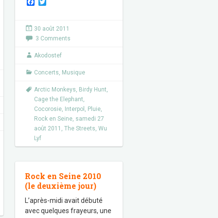
F
T
a
w
c
i
e
t
30 août 2011
b
t
3 Comments
o
e
o
r
k
Akodostef
Concerts
,
Musique
Arctic Monkeys
,
Birdy Hunt
,
Cage the Elephant
,
Cocorosie
,
Interpol
,
Pluie
,
Rock en Seine
,
samedi 27
août 2011
,
The Streets
,
Wu
Lyf
Rock en Seine 2010
(le deuxième jour)
L’après-midi avait débuté
avec quelques frayeurs, une