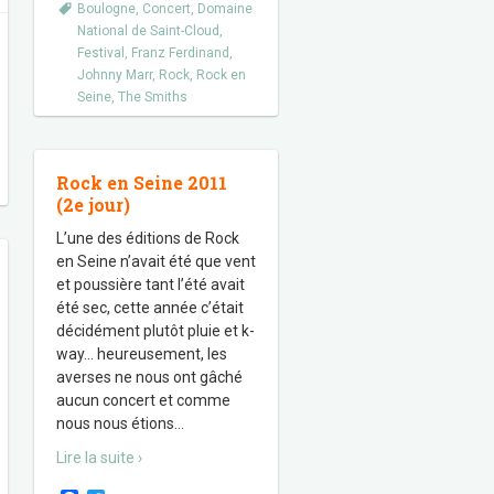
Boulogne
,
Concert
,
Domaine
National de Saint-Cloud
,
Festival
,
Franz Ferdinand
,
Johnny Marr
,
Rock
,
Rock en
Seine
,
The Smiths
Rock en Seine 2011
(2e jour)
L’une des éditions de Rock
en Seine n’avait été que vent
et poussière tant l’été avait
été sec, cette année c’était
décidément plutôt pluie et k-
way… heureusement, les
averses ne nous ont gâché
aucun concert et comme
nous nous étions
…
Lire la suite ›