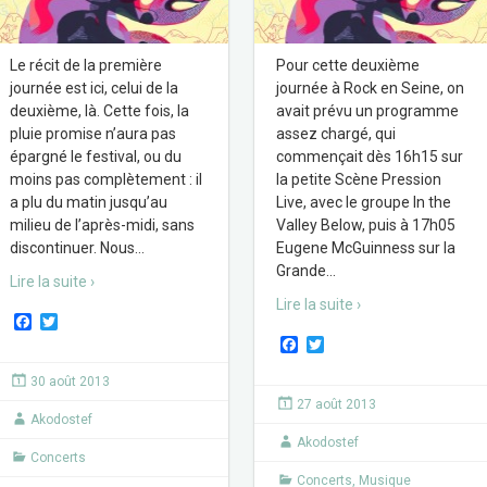
Le récit de la première
Pour cette deuxième
journée est ici, celui de la
journée à Rock en Seine, on
deuxième, là. Cette fois, la
avait prévu un programme
pluie promise n’aura pas
assez chargé, qui
épargné le festival, ou du
commençait dès 16h15 sur
moins pas complètement : il
la petite Scène Pression
a plu du matin jusqu’au
Live, avec le groupe In the
milieu de l’après-midi, sans
Valley Below, puis à 17h05
discontinuer. Nous
…
Eugene McGuinness sur la
Grande
…
Lire la suite ›
Lire la suite ›
F
T
a
w
F
T
c
i
a
w
e
t
c
i
30 août 2013
b
t
e
t
27 août 2013
o
e
b
t
Akodostef
o
r
o
e
k
Akodostef
o
r
Concerts
k
Concerts
,
Musique