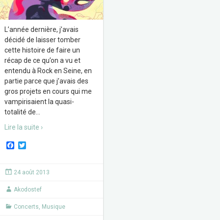
L’année dernière, j’avais
décidé de laisser tomber
cette histoire de faire un
récap de ce qu’on a vu et
entendu à Rock en Seine, en
partie parce que j’avais des
gros projets en cours qui me
vampirisaient la quasi-
totalité de
…
Lire la suite ›
F
T
a
w
c
i
e
t
24 août 2013
b
t
o
e
Akodostef
o
r
k
Concerts
,
Musique