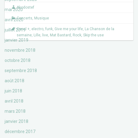
o
e
Akodostef
o
r
mai 2020
k
Concerts
,
Musique
avril 2020
Canal +
,
electro
,
funk
,
Give me your life
,
La Chanson de la
juillet 2019
semaine
,
Lille
,
live
,
Mat Bastard
,
Rock
,
Skip the use
janvier 2019
novembre 2018
octobre 2018
septembre 2018
août 2018
juin 2018
avril 2018
mars 2018
janvier 2018
décembre 2017