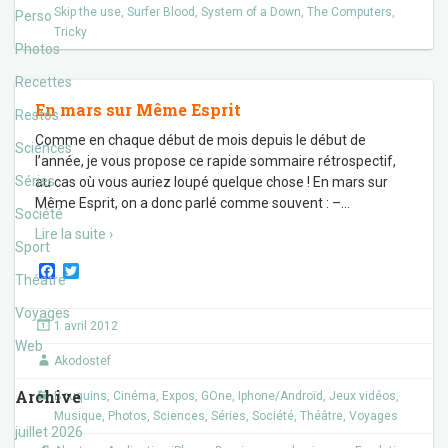
Skip the use
,
Surfer Blood
,
System of a Down
,
The Computers
,
Perso
Tricky
Photos
Recettes
En mars sur Même Esprit
Restos
Comme en chaque début de mois depuis le début de
Sciences
l’année, je vous propose ce rapide sommaire rétrospectif,
Séries
au cas où vous auriez loupé quelque chose ! En mars sur
Même Esprit, on a donc parlé comme souvent : –
…
Société
Lire la suite ›
Sport
F
T
Théâtre
a
w
c
i
Voyages
e
t
1 avril 2012
b
t
Web
o
e
Akodostef
o
r
k
Archive
Bouquins
,
Cinéma
,
Expos
,
GOne
,
Iphone/Androïd
,
Jeux vidéos
,
Musique
,
Photos
,
Sciences
,
Séries
,
Société
,
Théâtre
,
Voyages
juillet 2026