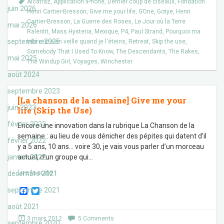
Alcatraz
,
Application iPhone
,
Dernier coup de ciseaux
,
Fondation
juin 2026
Henri Cartier-Bresson
,
Give me your life
,
GOne
,
Gotye
,
Henri
Cartier-Bresson
,
La Guerre des Roses
,
Le Jour où la Terre
mai 2026
Ralentit
,
Mass Hysteria
,
Mexique
,
P4
,
Paul Strand
,
Pourquoi ma
septembre 2025
télé reste en veille quand je l'éteins
,
Retreat
,
Skip the use
,
Somebody That I Used To Know
,
The Descendants
,
The Rakes
,
mai 2025
The Windup Girl
,
Voyages
,
Winchester
août 2024
septembre 2023
[La chanson de la semaine] Give me your
juin 2023
life (Skip the Use)
février 2023
Encore une innovation dans la rubrique La Chanson de la
semaine : au lieu de vous dénicher des pépites qui datent d’il
février 2022
y a 5 ans, 10 ans… voire 30, je vais vous parler d’un morceau
janvier 2022
actuel, d’un groupe qui
…
Lire la suite ›
décembre 2021
F
T
septembre 2021
a
w
c
i
août 2021
e
t
3 mars 2012
5 Comments
b
t
septembre 2020