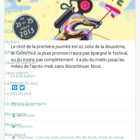
Cinéma
Concerts
Expos
GOne
Histoire
Le récit de la première journée est ici, celui de la deuxième,
Iphone/Androïd
là. Cette fois, la pluie promise n’aura pas épargné le festival,
ou du moins pas complètement : il a plu du matin jusqu’au
Jeux de plateau
milieu de l’après-midi, sans discontinuer. Nous
…
Jeux vidéos
Lire la suite ›
La blague du jour
F
T
a
w
Le lien du jour
c
i
e
t
Le mot de la semaine
30 août 2013
b
t
o
e
Memesprit
Akodostef
o
r
k
Musique
Concerts
Non classé
Churches
,
Concert
,
Eels
,
Festival
,
Ms Mr
,
Rock
,
Rock en Seine
,