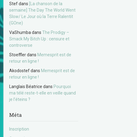
Stef
dans
[La chanson de la
semaine] The Day The World Went
Slow/ Le Jour où la Terre Ralentit
(GOne)
VaShumba
dans
The Prodigy –
Smack My Bitch Up : censure et
controverse
Stoeffler
dans
Memesprit est de
retour en ligne !
Akodostef
dans
Memesprit est de
retour en ligne !
Langlais Béatrice
dans
Pourquoi
ma télé reste-t-elle en veille quand
je l’éteins ?
Méta
Inscription