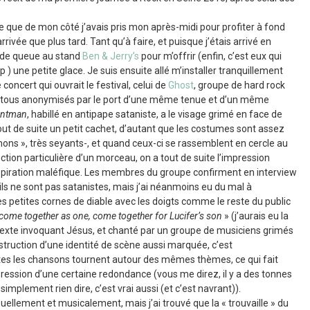
e que de mon côté j’avais pris mon après-midi pour profiter à fond
rrivée que plus tard. Tant qu’à faire, et puisque j’étais arrivé en
pas de queue au stand
Ben & Jerry’s
pour m’offrir (enfin, c’est eux qui
 :p ) une petite glace. Je suis ensuite allé m’installer tranquillement
concert qui ouvrait le festival, celui de
Ghost
, groupe de hard rock
ont tous anonymisés par le port d’une même tenue et d’un même
ontman
, habillé en antipape sataniste, a le visage grimé en face de
out de suite un petit cachet, d’autant que les costumes sont assez
ns », très seyants-, et quand ceux-ci se rassemblent en cercle au
ction particulière d’un morceau, on a tout de suite l’impression
nspiration maléfique. Les membres du groupe confirment en interview
ils ne sont pas satanistes, mais j’ai néanmoins eu du mal à
es petites cornes de diable avec les doigts comme le reste du public
come together as one, come together for Lucifer’s son
» (j’aurais eu la
xte invoquant Jésus, et chanté par un groupe de musiciens grimés
nstruction d’une identité de scène aussi marquée, c’est
s les chansons tournent autour des mêmes thèmes, ce qui fait
pression d’une certaine redondance (vous me direz, il y a des tonnes
simplement rien dire, c’est vrai aussi (et c’est navrant)).
visuellement et musicalement, mais j’ai trouvé que la « trouvaille » du