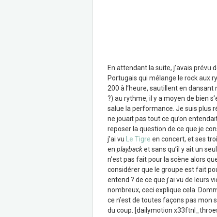
En attendant la suite, j’avais prévu
Portugais qui mélange le rock aux r
200 à l’heure, sautillent en dansant 
?) au rythme, il y a moyen de bien s
salue la performance. Je suis plus r
ne jouait pas tout ce qu’on entendait
reposer la question de ce que je c
j’ai vu
Le Tigre
en concert, et ses t
en
playback
et sans qu’il y ait un s
n’est pas fait pour la scène alors 
considérer que le groupe est fait po
entend ? de ce que j’ai vu de leurs 
nombreux, ceci explique cela. Dommag
ce n’est de toutes façons pas mon s
du coup. [dailymotion x33ftnl_thro