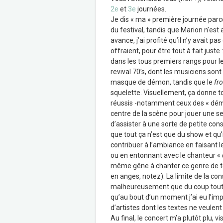
2e
et
3e
journées.
Je dis « ma » première journée parc
du festival, tandis que Marion n’est a
avance, j’ai profité qu’il n’y avait 
offraient, pour être tout à fait juste
dans les tous premiers rangs pour le 
revival 70’s, dont les musiciens s
masque de démon, tandis que le
fr
squelette. Visuellement, ça donne t
réussis -notamment ceux des « démo
centre de la scène pour jouer une se
d’assister à une sorte de petite co
que tout ça n’est que du show et qu’
contribuer à l’ambiance en faisant l
ou en entonnant avec le chanteur «
même gêne à chanter ce genre de te
en anges, notez). La limite de la co
malheureusement que du coup toute
qu’au bout d’un moment j’ai eu l’im
d’artistes dont les textes ne veulent 
Au final, le concert m’a plutôt plu, 