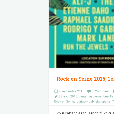
Rock en Seine 2015, 1è
7 septembre 2015
1 Comment
28 aout 2015
,
benjamin clementine
,
Fa
Rock en Seine
,
rodrigo y gabriela
,
sparks
,
T
Vous l’attendiez tous (non ?), voici