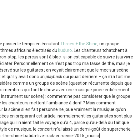
 de passer le temps en écoutant
Throes + the Shine
, un groupe
ythmes africains électrisés du
kuduro
. Les chanteurs tchatchent à
non-stop, les percus sont à bloc : si on est capable de suivre (survivre
’éclater. Personnellement ce n’est pas trop ma tasse de thé, mais je
éservé sur les guitares ; on voyait clairement que le mec sur scène
 et qu’il y avait donc un
playback
qui jouait derrière – ça m’a fait me
onsidère comme un groupe de scène (question récurrente depuis que
rois membres qui font le show avec une musique jouée entièrement
eul instrument sur scène) : comment ne pas considérer que le groupe
que les chanteurs mettent l’ambiance à donf ? Mais comment
ur la scène si en fait personne ne joue vraiment la musique qu’on
vidéos en préparant cet article, normalement les guitaristes sont plus
e qu’il n’aient fait le voyage qu’à 4, parce qu’au-delà du fait que
tyle de musique, le concert m’a laissé un demi-goût de supercherie,
es-the-shine-batida-live-rock-en-seine-2015_music]