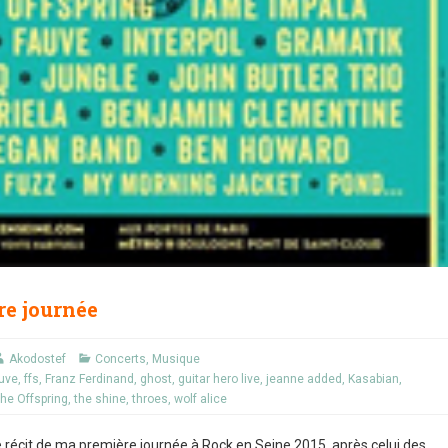
re journée
Akodostef
Concerts
,
Musique
uve
,
ffs
,
Franz Ferdinand
,
ghost
,
guitar hero live
,
jeanne added
,
Kasabian
,
he Offspring
,
the shine
,
throes
,
wolf alice
 le récit de ma première journée à Rock en Seine 2015, après celui des