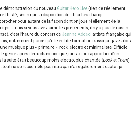
 de démonstration du nouveau
Guitar Hero Live
(rien de réellement
vu et testé, sinon que la disposition des touches change
procher pour autant de la façon dont on joue réellement de la
oigne ; mais si vous avez aimé les précédents, il n’y a pas de raison
ense), c’est l’heure du concert de
Jeanne Added
, artiste française qui
 mois, notamment parce qu’elle est de formation classique-jazz alors
ne musique plus « primaire », rock, électro et minimaliste. Difficile
er le genre après deux chansons que j’aurais pu rapprocher d’un
 la suite était beaucoup moins électro, plus chantée (
Look at Them
)
f, tout ne se ressemble pas mais ça m’a régulièrement capté : je