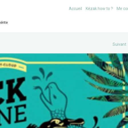
Accueil
Kézak how to ?
Me co
érite
Suivant