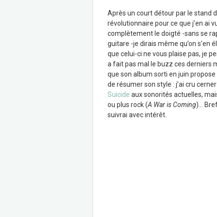
Après un court détour par le stand
révolutionnaire pour ce que j’en ai 
complètement le doigté -sans se rap
guitare -je dirais même qu’on s’en él
que celui-ci ne vous plaise pas, je p
a fait pas mal le buzz ces derniers
que son album sorti en juin propose u
de résumer son style : j’ai cru cern
Suicide
aux sonorités actuelles, mais
ou plus rock (
A War is Coming
)… Bre
suivrai avec intérêt.