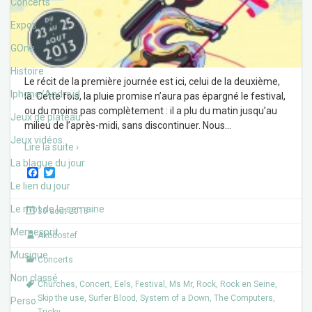
Concerts
Expos
GOne
Histoire
Le récit de la première journée est ici, celui de la deuxième,
Iphone/Androïd
là. Cette fois, la pluie promise n’aura pas épargné le festival,
ou du moins pas complètement : il a plu du matin jusqu’au
Jeux de plateau
milieu de l’après-midi, sans discontinuer. Nous
…
Jeux vidéos
Lire la suite ›
La blague du jour
F
T
a
w
Le lien du jour
c
i
e
t
Le mot de la semaine
30 août 2013
b
t
o
e
Memesprit
Akodostef
o
r
k
Musique
Concerts
Non classé
Churches
,
Concert
,
Eels
,
Festival
,
Ms Mr
,
Rock
,
Rock en Seine
,
Skip the use
,
Surfer Blood
,
System of a Down
,
The Computers
,
Perso