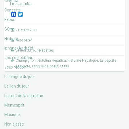
Cinéma
Lire la suite ›
Concerts
F
T
a
w
Expos
c
i
e
t
GOne
21 mars 2011
b
t
o
e
Histoire
Akodostef
o
r
k
Iphone/Androïd
Le lien du jour
,
Recettes
Jeux de plateau
Champignon
,
Fistulina Hepatica
,
Fistuline Hepatique
,
La popotte
herbivore
,
Langue de boeuf
,
Steak
Jeux vidéos
La blague du jour
Le lien du jour
Le mot de la semaine
Memesprit
Musique
Non classé