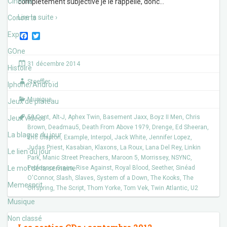
Cinéma
complètement subjective je le rappelle, donc
…
Lire la suite ›
Concerts
Expos
F
T
a
w
c
i
GOne
e
t
31 décembre 2014
b
t
Histoire
o
e
Stoeffler
o
r
Iphone/Androïd
k
Musique
Jeux de plateau
50 Cent
,
Alt-J
,
Aphex Twin
,
Basement Jaxx
,
Boyz II Men
,
Chris
Jeux vidéos
Brown
,
Deadmau5
,
Death From Above 1979
,
Drenge
,
Ed Sheeran
,
La blague du jour
Eric Clapton
,
Example
,
Interpol
,
Jack White
,
Jennifer Lopez
,
Judas Priest
,
Kasabian
,
Klaxons
,
La Roux
,
Lana Del Rey
,
Linkin
Le lien du jour
Park
,
Manic Street Preachers
,
Maroon 5
,
Morrissey
,
NSYNC
,
Le mot de la semaine
Professor Green
,
Rise Against
,
Royal Blood
,
Seether
,
Sinéad
O'Connor
,
Slash
,
Slaves
,
System of a Down
,
The Kooks
,
The
Memesprit
Offspring
,
The Script
,
Thom Yorke
,
Tom Vek
,
Twin Atlantic
,
U2
Musique
Non classé