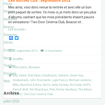
Les sorties CDs : septembre 2012
Perso
Mes amis, voici donc venue la rentrée et avec elle un bon
Photos
petit paquet de sorties. Ce mois-ci, je mets donc un peu plus
d’albums, sachant que les mois précédents étaient pauvre
Recettes
en sensations ! Two Door Cinema Club, Beacon et
…
Restos
Lire la suite ›
Sciences
F
T
a
w
Séries
c
i
e
t
Société
27 septembre 2012
3 Comments
b
t
o
e
Sport
Stoeffler
o
r
k
Théâtre
Bons plans
,
Musique
Voyages
Billy Talent
,
Bob Dylan
,
Deadmau5
,
Gallows
,
Green Day
,
Hoobastank
,
John Frusciante
,
Lupe Fiasco
,
Michael Jackson
,
Web
Mika
,
Mumford & Sons
,
Ne-Yo
,
Nelly Furtado
,
No Doubt
,
NOFX
,
Patrick Wolf
,
Pet Shop Boys
,
Pink
,
Richie Sambora
,
The Killers
,
Archive
The XX
,
Two Door Cinema Club
juillet 2026