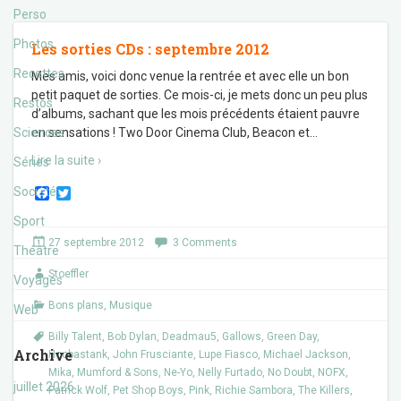
Perso
Photos
Les sorties CDs : septembre 2012
Recettes
Mes amis, voici donc venue la rentrée et avec elle un bon
petit paquet de sorties. Ce mois-ci, je mets donc un peu plus
Restos
d’albums, sachant que les mois précédents étaient pauvre
Sciences
en sensations ! Two Door Cinema Club, Beacon et
…
Lire la suite ›
Séries
F
T
Société
a
w
c
i
Sport
e
t
27 septembre 2012
3 Comments
b
t
Théâtre
o
e
Stoeffler
o
r
Voyages
k
Bons plans
,
Musique
Web
Billy Talent
,
Bob Dylan
,
Deadmau5
,
Gallows
,
Green Day
,
Archive
Hoobastank
,
John Frusciante
,
Lupe Fiasco
,
Michael Jackson
,
Mika
,
Mumford & Sons
,
Ne-Yo
,
Nelly Furtado
,
No Doubt
,
NOFX
,
juillet 2026
Patrick Wolf
,
Pet Shop Boys
,
Pink
,
Richie Sambora
,
The Killers
,