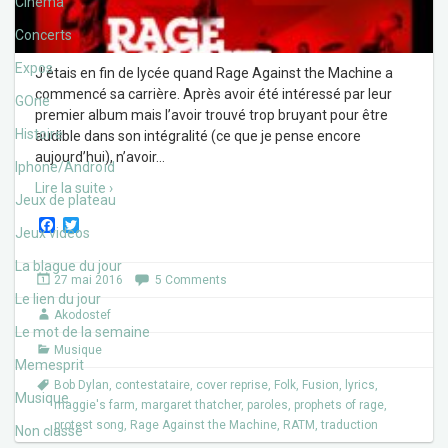
Cinéma
Concerts
Expos
J’étais en fin de lycée quand Rage Against the Machine a
commencé sa carrière. Après avoir été intéressé par leur
GOne
premier album mais l’avoir trouvé trop bruyant pour être
Histoire
audible dans son intégralité (ce que je pense encore
aujourd’hui), n’avoir
…
Iphone/Androïd
Lire la suite ›
Jeux de plateau
F
T
Jeux vidéos
a
w
c
i
La blague du jour
e
t
27 mai 2016
5 Comments
b
t
Le lien du jour
o
e
Akodostef
o
r
Le mot de la semaine
k
Musique
Memesprit
Bob Dylan
,
contestataire
,
cover reprise
,
Folk
,
Fusion
,
lyrics
,
Musique
maggie's farm
,
margaret thatcher
,
paroles
,
prophets of rage
,
protest song
,
Rage Against the Machine
,
RATM
,
traduction
Non classé