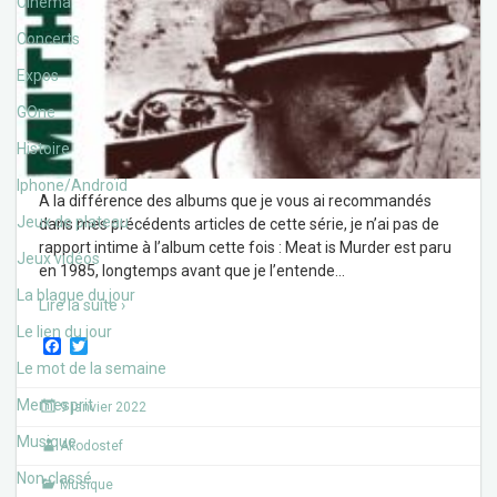
Cinéma
Concerts
Expos
GOne
Histoire
Iphone/Androïd
A la différence des albums que je vous ai recommandés
Jeux de plateau
dans mes précédents articles de cette série, je n’ai pas de
rapport intime à l’album cette fois : Meat is Murder est paru
Jeux vidéos
en 1985, longtemps avant que je l’entende
…
La blague du jour
Lire la suite ›
Le lien du jour
F
T
a
w
Le mot de la semaine
c
i
e
t
Memesprit
9 janvier 2022
b
t
o
e
Musique
Akodostef
o
r
k
Non classé
Musique