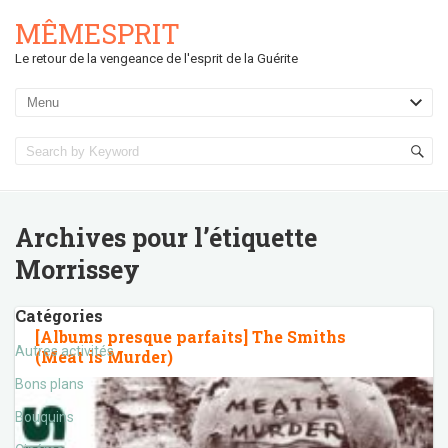
MÊMESPRIT
Le retour de la vengeance de l'esprit de la Guérite
Archives pour l’étiquette
Morrissey
Catégories
[Albums presque parfaits] The Smiths
Autres activités
(Meat is Murder)
Bons plans
Bouquins