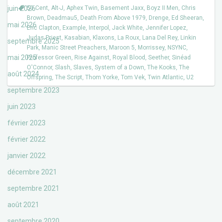
juin 2026
50 Cent
,
Alt-J
,
Aphex Twin
,
Basement Jaxx
,
Boyz II Men
,
Chris
Brown
,
Deadmau5
,
Death From Above 1979
,
Drenge
,
Ed Sheeran
,
mai 2026
Eric Clapton
,
Example
,
Interpol
,
Jack White
,
Jennifer Lopez
,
Judas Priest
,
Kasabian
,
Klaxons
,
La Roux
,
Lana Del Rey
,
Linkin
septembre 2025
Park
,
Manic Street Preachers
,
Maroon 5
,
Morrissey
,
NSYNC
,
mai 2025
Professor Green
,
Rise Against
,
Royal Blood
,
Seether
,
Sinéad
O'Connor
,
Slash
,
Slaves
,
System of a Down
,
The Kooks
,
The
août 2024
Offspring
,
The Script
,
Thom Yorke
,
Tom Vek
,
Twin Atlantic
,
U2
septembre 2023
juin 2023
février 2023
février 2022
janvier 2022
décembre 2021
septembre 2021
août 2021
septembre 2020