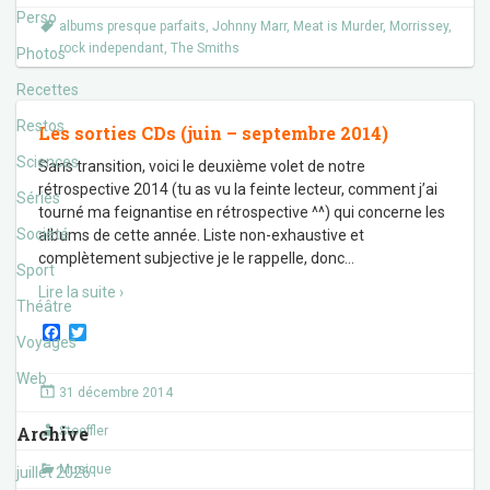
Perso
albums presque parfaits
,
Johnny Marr
,
Meat is Murder
,
Morrissey
,
rock independant
,
The Smiths
Photos
Recettes
Restos
Les sorties CDs (juin – septembre 2014)
Sciences
Sans transition, voici le deuxième volet de notre
rétrospective 2014 (tu as vu la feinte lecteur, comment j’ai
Séries
tourné ma feignantise en rétrospective ^^) qui concerne les
Société
albums de cette année. Liste non-exhaustive et
complètement subjective je le rappelle, donc
…
Sport
Lire la suite ›
Théâtre
F
T
Voyages
a
w
c
i
Web
e
t
31 décembre 2014
b
t
o
e
Archive
Stoeffler
o
r
k
Musique
juillet 2026