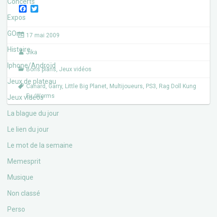
Concerts
F
T
a
w
Expos
c
i
e
t
GOne
17 mai 2009
b
t
o
e
Histoire
Jika
o
r
k
Iphone/Androïd
Bons plans
,
Jeux vidéos
Jeux de plateau
Canard
,
Garry
,
Little Big Planet
,
Multijoueurs
,
PS3
,
Rag Doll Kung
Fu
,
Worms
Jeux vidéos
La blague du jour
Le lien du jour
Le mot de la semaine
Memesprit
Musique
Non classé
Perso