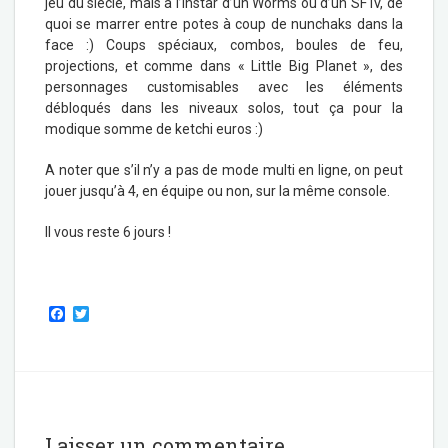
jeu du siècle, mais à l’instar d’un Worms ou d’un SF IV, de
quoi se marrer entre potes à coup de nunchaks dans la
face :) Coups spéciaux, combos, boules de feu,
projections, et comme dans « Little Big Planet », des
personnages customisables avec les éléments
débloqués dans les niveaux solos, tout ça pour la
modique somme de ketchi euros :)
A noter que s’il n’y a pas de mode multi en ligne, on peut
jouer jusqu’à 4, en équipe ou non, sur la même console.
Il vous reste 6 jours !
.
F
T
a
w
c
i
e
t
b
t
o
e
o
r
k
Laisser un commentaire