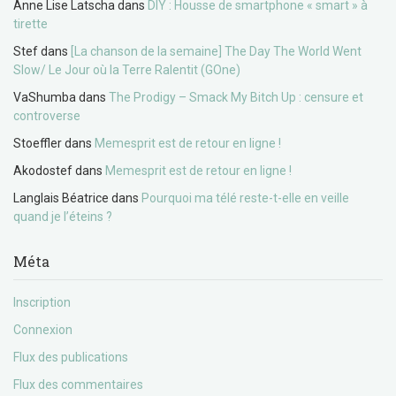
Anne Lise Latscha
dans
DIY : Housse de smartphone « smart » à
tirette
Stef
dans
[La chanson de la semaine] The Day The World Went
Slow/ Le Jour où la Terre Ralentit (GOne)
VaShumba
dans
The Prodigy – Smack My Bitch Up : censure et
controverse
Stoeffler
dans
Memesprit est de retour en ligne !
Akodostef
dans
Memesprit est de retour en ligne !
Langlais Béatrice
dans
Pourquoi ma télé reste-t-elle en veille
quand je l’éteins ?
Méta
Inscription
Connexion
Flux des publications
Flux des commentaires