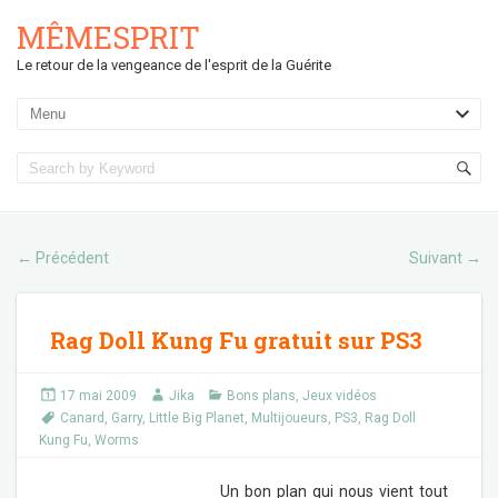
MÊMESPRIT
Le retour de la vengeance de l'esprit de la Guérite
Précédent
Suivant
←
→
Rag Doll Kung Fu gratuit sur PS3
17 mai 2009
Jika
Bons plans
,
Jeux vidéos
Canard
,
Garry
,
Little Big Planet
,
Multijoueurs
,
PS3
,
Rag Doll
Kung Fu
,
Worms
Un bon plan qui nous vient tout